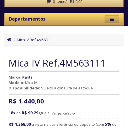
0 item(s) - R$ 0,00
Departamentos
Mica IV Ref.4M563111
Mica IV Ref.4M563111
Marca:
Kantai
Modelo:
Mica IV
Disponibilidade:
Sujeito à consulta de estoque
R$ 1.440,00
18x
R$ 99,29
de
iguais
Ver parcelas
R$ 1.368,00
5%
à vista na transferência ou depósito (com
de