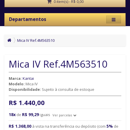
0 item(s) - R$ 0,00
Departamentos
Mica IV Ref.4M563510
Mica IV Ref.4M563510
Marca:
Kantai
Modelo:
Mica IV
Disponibilidade:
Sujeito à consulta de estoque
R$ 1.440,00
18x
R$ 99,29
de
iguais
Ver parcelas
R$ 1.368,00
5%
à vista na transferência ou depósito (com
de