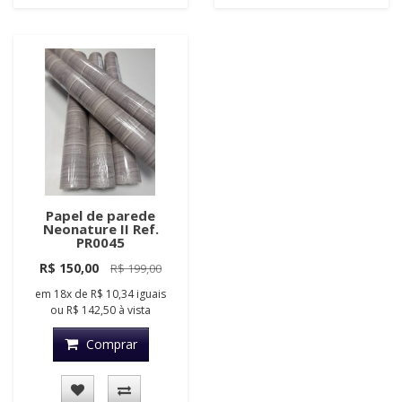
Papel de parede
Neonature II Ref.
PR0045
R$ 150,00
R$ 199,00
em
18x
de
R$ 10,34
iguais
ou
R$ 142,50
à vista
Comprar