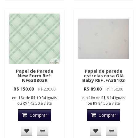
Papel de Parede
Papel de parede
New Form Ref:
estrelas rosa Olá
NF630803R
Baby REF .FA38103
R$ 150,00
R$ 89,00
R$ 220,00
R$ 150,00
em
18x
de
R$ 10,34
iguais
em
18x
de
R$ 6,14
iguais
ou
R$ 142,50
à vista
ou
R$ 84,55
à vista
Comprar
Comprar