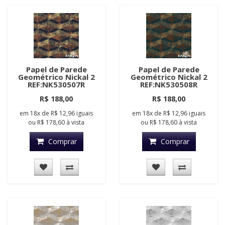
Papel de Parede
Papel de Parede
Geométrico Nickal 2
Geométrico Nickal 2
REF:NK530507R
REF:NK530508R
R$ 188,00
R$ 188,00
em
18x
de
R$ 12,96
iguais
em
18x
de
R$ 12,96
iguais
ou
R$ 178,60
à vista
ou
R$ 178,60
à vista
Comprar
Comprar