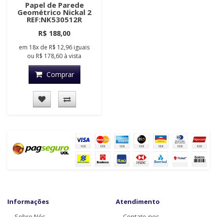
Papel de Parede
Geométrico Nickal 2
REF:NK530512R
R$ 188,00
em
18x
de
R$ 12,96
iguais
ou
R$ 178,60
à vista
Comprar
Informações
Atendimento
Sobre Nós
Contate-nos