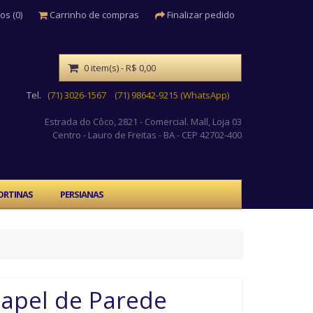
os (0)
Carrinho de compras
Finalizar pedido
0 item(s) - R$ 0,00
Tel.
(71) 3026-1567
(71) 98642-9215 (WhatsApp)
Estrada do Côco, 2821 - Comercial. Mall, Loja 03
Centro
- Lauro de Freitas - BA - CEP 42702-400
ORTINAS
PERSIANAS
apel de Parede