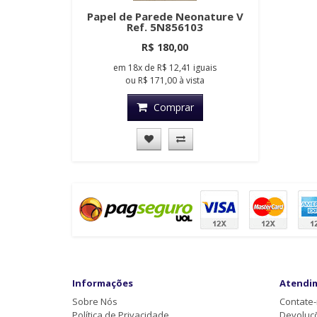
Papel de Parede Neonature V
Ref. 5N856103
R$ 180,00
em
18x
de
R$ 12,41
iguais
ou
R$ 171,00
à vista
Comprar
Informações
Atendi
Sobre Nós
Contate
Política de Privacidade
Devoluç