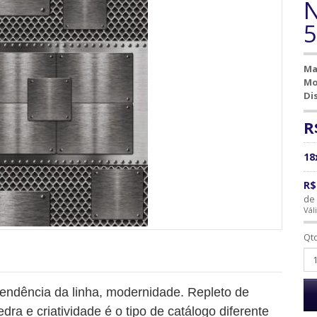
N
Ma
Mo
Di
R
18
R$
de 
Vál
Qt
tendência da linha, modernidade. Repleto de
edra e criatividade é o tipo de catálogo diferente