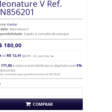
eonature V Ref.
5N856201
rca:
Kantai
delo:
Neonature V
sponibilidade:
Sujeito à consulta de estoque
$ 180,00
x
R$ 12,41
de
iguais
Ver parcelas
 171,00
5%
à vista na transferência ou depósito (com
desconto).
ido somente para pedidos acima de R$ 50,00.
d
COMPRAR