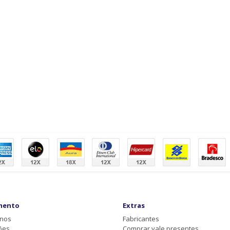
mento
Extras
-nos
Fabricantes
ões
Comprar vale presentes