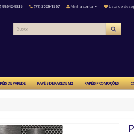
) 98642-9215
(71) 3026-1567
Minha conta
Lista de desej
PÉIS DE PAREDE
PAPÉIS DE PAREDE M2
PAPÉIS PROMOÇÕES
C
P