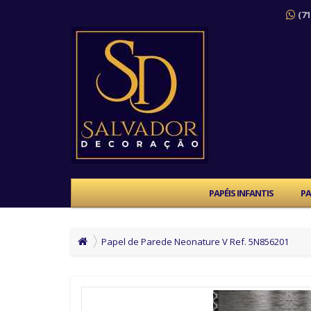
(71
PAPÉIS INFANTIS
PA
Papel de Parede Neonature V Ref. 5N856201