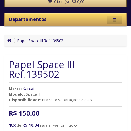
0 item(s) - R$ 0,00
Departamentos
Papel Space lll Ref.139502
Papel Space lll
Ref.139502
Marca:
Kantai
Modelo:
Space lll
Disponibilidade:
Prazo p/ separação: 08 dias
R$ 150,00
18x
R$ 10,34
de
iguais
Ver parcelas