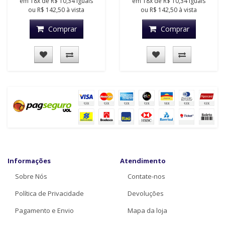
em
18x
de
R$ 10,34
iguais
em
18x
de
R$ 10,34
iguais
ou
R$ 142,50
à vista
ou
R$ 142,50
à vista
Comprar
Comprar
Informações
Atendimento
Sobre Nós
Contate-nos
Política de Privacidade
Devoluções
Pagamento e Envio
Mapa da loja