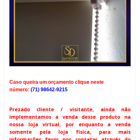
Caso queira um orçamento clique neste
número:
(71) 98642-9215
Prezado cliente / visitante, ainda não
implementamos a venda
desse produto
na
nossa loja virtual, por enquanto a venda
somente pela loja física, para mais
informações favor nos contatar através do