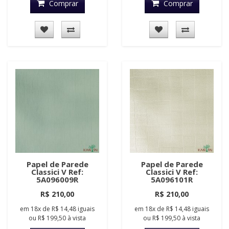
Comprar
Comprar
Papel de Parede
Papel de Parede
Classici V Ref:
Classici V Ref:
5A096009R
5A096101R
R$ 210,00
R$ 210,00
em
18x
de
R$ 14,48
iguais
em
18x
de
R$ 14,48
iguais
ou
R$ 199,50
à vista
ou
R$ 199,50
à vista