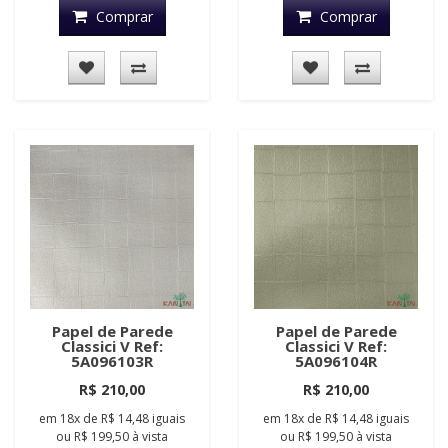
Comprar
Comprar
Papel de Parede
Papel de Parede
Classici V Ref:
Classici V Ref:
5A096103R
5A096104R
R$ 210,00
R$ 210,00
em
18x
de
R$ 14,48
iguais
em
18x
de
R$ 14,48
iguais
ou
R$ 199,50
à vista
ou
R$ 199,50
à vista