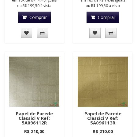
em
18x
de
R$ 14,48
iguais
em
18x
de
R$ 14,48
iguais
ou
R$ 199,50
à vista
ou
R$ 199,50
à vista
Comprar
Comprar
Papel de Parede
Papel de Parede
Classici V Ref:
Classici V Ref:
5A096112R
5A096113R
R$ 210,00
R$ 210,00