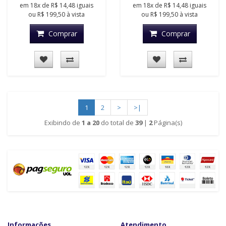
em
18x
de
R$ 14,48
iguais
em
18x
de
R$ 14,48
iguais
ou
R$ 199,50
à vista
ou
R$ 199,50
à vista
Comprar
Comprar
1
2
>
>|
Exibindo de
1 a 20
do total de
39
|
2
Página(s)
Informações
Atendimento