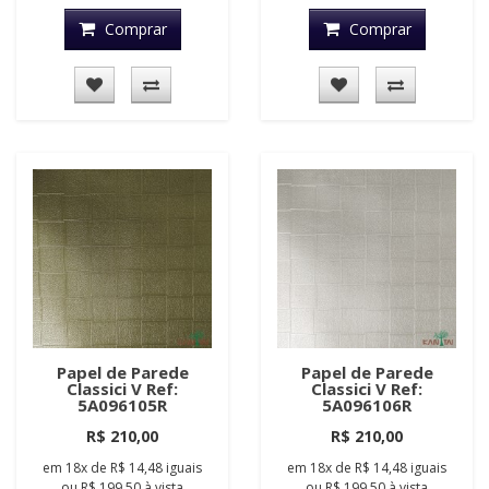
Comprar
Comprar
Papel de Parede
Papel de Parede
Classici V Ref:
Classici V Ref:
5A096105R
5A096106R
R$ 210,00
R$ 210,00
em
18x
de
R$ 14,48
iguais
em
18x
de
R$ 14,48
iguais
ou
R$ 199,50
à vista
ou
R$ 199,50
à vista