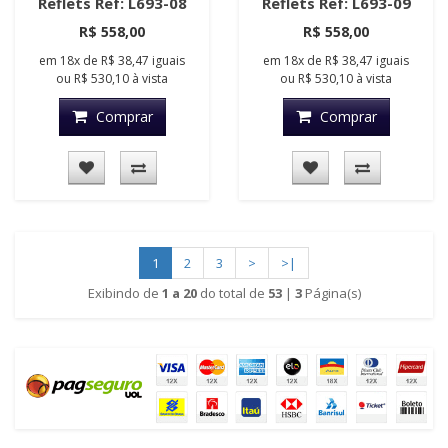
Reflets Ref: L693-08
Reflets Ref: L693-09
R$ 558,00
R$ 558,00
em
18x
de
R$ 38,47
iguais
em
18x
de
R$ 38,47
iguais
ou
R$ 530,10
à vista
ou
R$ 530,10
à vista
Comprar
Comprar
1
2
3
>
>|
Exibindo de
1 a 20
do total de
53
|
3
Página(s)