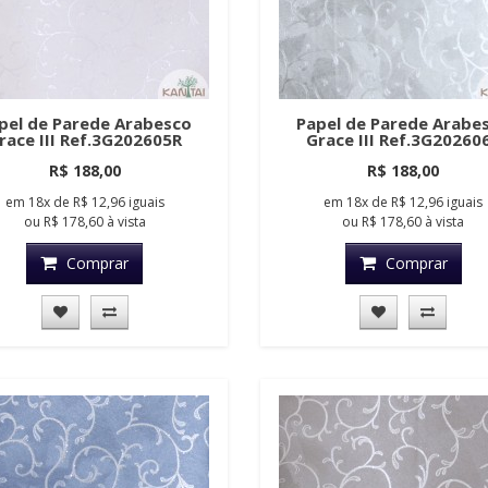
pel de Parede Arabesco
Papel de Parede Arabe
race III Ref.3G202605R
Grace III Ref.3G20260
R$ 188,00
R$ 188,00
em
18x
de
R$ 12,96
iguais
em
18x
de
R$ 12,96
iguais
ou
R$ 178,60
à vista
ou
R$ 178,60
à vista
Comprar
Comprar