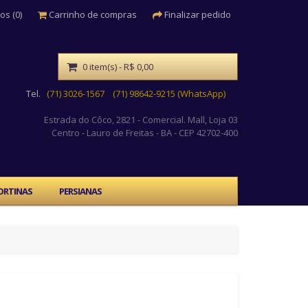
os (0)
Carrinho de compras
Finalizar pedido
0 item(s) - R$ 0,00
Tel.
(71) 3026-1567
(71) 98642-9215 (WhatsApp)
Estrada do Côco, 2821 - Comercial. Mall, Loja 03
Centro
- Lauro de Freitas - BA - CEP 42702-400
ORTINAS
PERSIANAS