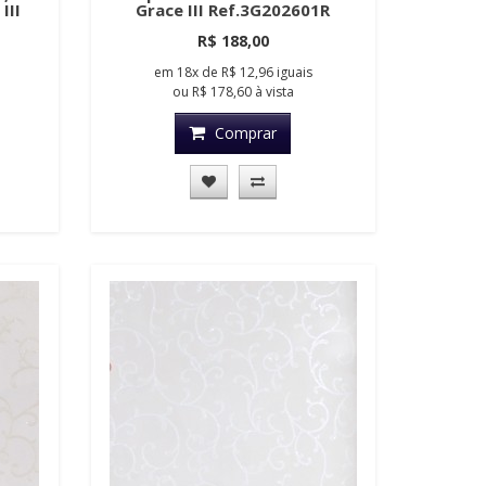
III
Grace III Ref.3G202601R
R$ 188,00
em
18x
de
R$ 12,96
iguais
ou
R$ 178,60
à vista
Comprar