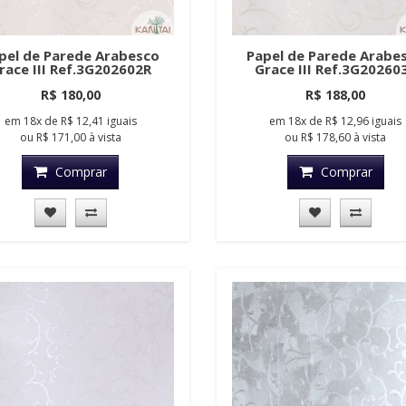
pel de Parede Arabesco
Papel de Parede Arabe
race III Ref.3G202602R
Grace III Ref.3G20260
R$ 180,00
R$ 188,00
em
18x
de
R$ 12,41
iguais
em
18x
de
R$ 12,96
iguais
ou
R$ 171,00
à vista
ou
R$ 178,60
à vista
Comprar
Comprar