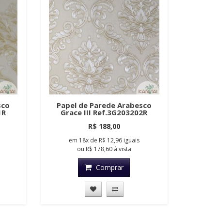
sco
Papel de Parede Arabesco
1R
Grace III Ref.3G203202R
R$ 188,00
em
18x
de
R$ 12,96
iguais
ou
R$ 178,60
à vista
Comprar