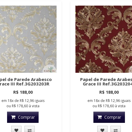
pel de Parede Arabesco
Papel de Parede Arabe
race III Ref.3G203203R
Grace III Ref.3G20320
R$ 188,00
R$ 188,00
em
18x
de
R$ 12,96
iguais
em
18x
de
R$ 12,96
iguais
ou
R$ 178,60
à vista
ou
R$ 178,60
à vista
Comprar
Comprar