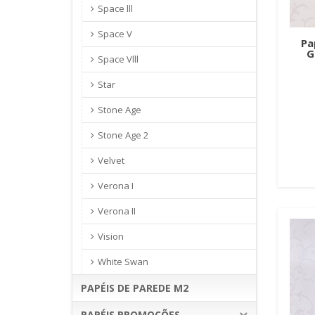
Space lll
Space V
Pa
G
Space Vlll
Star
Stone Age
Stone Age 2
Velvet
Verona I
Verona II
Vision
White Swan
PAPÉIS DE PAREDE M2
PAPÉIS PROMOÇÕES