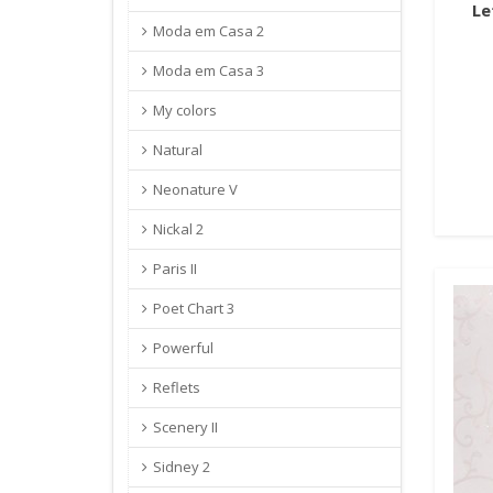
Le
Moda em Casa 2
Moda em Casa 3
My colors
Natural
Neonature V
Nickal 2
Paris II
Poet Chart 3
Powerful
Reflets
Scenery II
Sidney 2