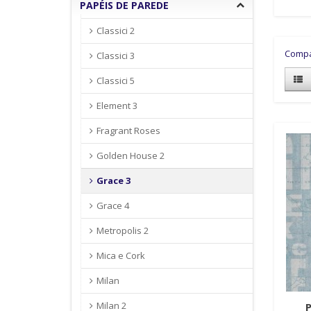
PAPÉIS DE PAREDE
Classici 2
Compa
Classici 3
Classici 5
Element 3
Fragrant Roses
Golden House 2
Grace 3
Grace 4
Metropolis 2
Mica e Cork
Milan
Milan 2