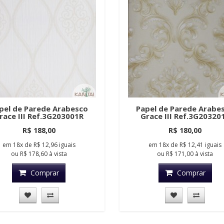
pel de Parede Arabesco
Papel de Parede Arabe
race III Ref.3G203001R
Grace III Ref.3G20320
R$ 188,00
R$ 180,00
em
18x
de
R$ 12,96
iguais
em
18x
de
R$ 12,41
iguais
ou
R$ 178,60
à vista
ou
R$ 171,00
à vista
Comprar
Comprar