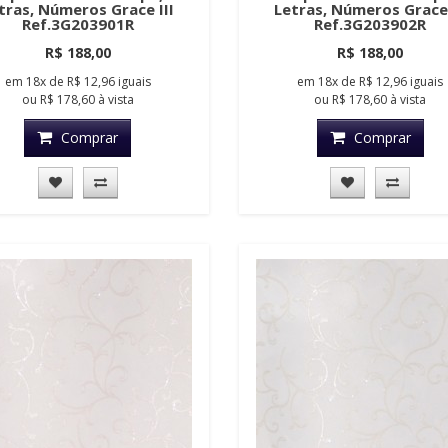
tras, Números Grace III
Letras, Números Grace 
Ref.3G203901R
Ref.3G203902R
R$ 188,00
R$ 188,00
em
18x
de
R$ 12,96
iguais
em
18x
de
R$ 12,96
iguais
ou
R$ 178,60
à vista
ou
R$ 178,60
à vista
Comprar
Comprar