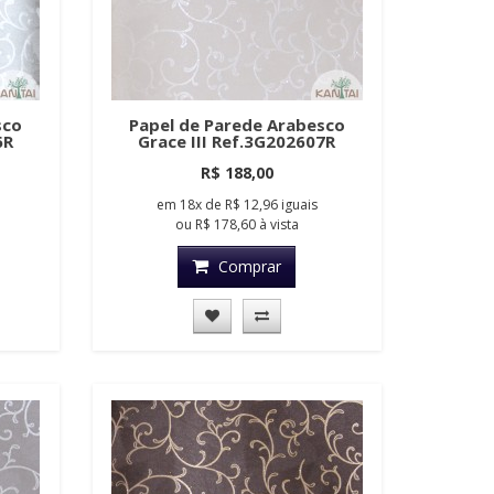
sco
Papel de Parede Arabesco
6R
Grace III Ref.3G202607R
R$ 188,00
em
18x
de
R$ 12,96
iguais
ou
R$ 178,60
à vista
Comprar