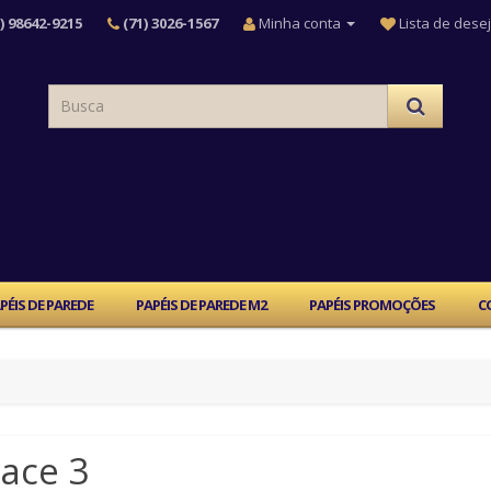
) 98642-9215
(71) 3026-1567
Minha conta
Lista de desej
PÉIS DE PAREDE
PAPÉIS DE PAREDE M2
PAPÉIS PROMOÇÕES
C
ace 3