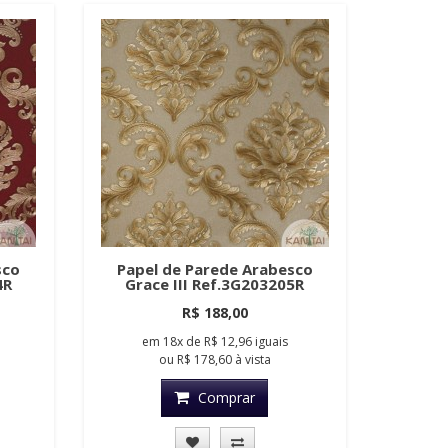
sco
Papel de Parede Arabesco
4R
Grace III Ref.3G203205R
R$ 188,00
em
18x
de
R$ 12,96
iguais
ou
R$ 178,60
à vista
Comprar