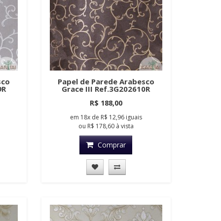
sco
Papel de Parede Arabesco
9R
Grace III Ref.3G202610R
R$ 188,00
em
18x
de
R$ 12,96
iguais
ou
R$ 178,60
à vista
Comprar