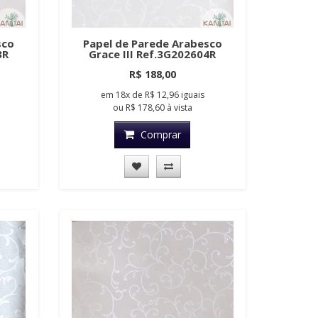
sco
Papel de Parede Arabesco
3R
Grace III Ref.3G202604R
R$ 188,00
em
18x
de
R$ 12,96
iguais
ou
R$ 178,60
à vista
Comprar