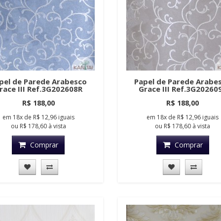
pel de Parede Arabesco
Papel de Parede Arabe
race III Ref.3G202608R
Grace III Ref.3G20260
R$ 188,00
R$ 188,00
em
18x
de
R$ 12,96
iguais
em
18x
de
R$ 12,96
iguais
ou
R$ 178,60
à vista
ou
R$ 178,60
à vista
Comprar
Comprar