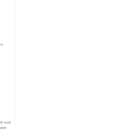
ro
em sua
 nem