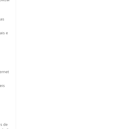
das
ais e
ternet
eis
os de