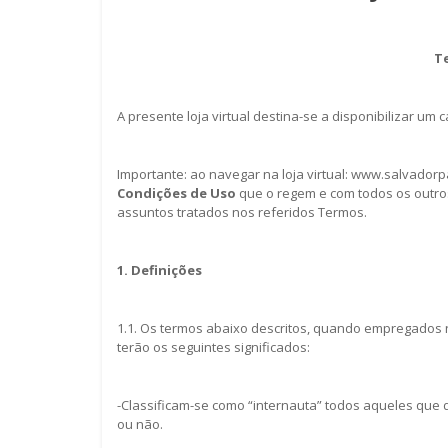
T
A presente loja virtual destina-se a disponibilizar u
Importante: ao navegar na loja virtual: www.salvado
Condições de Uso
que o regem e com todos os outros
assuntos tratados nos referidos Termos.
1. Definições
1.1. Os termos abaixo descritos, quando empregados
terão os seguintes significados:
-Classificam-se como “internauta” todos aqueles que 
ou não.