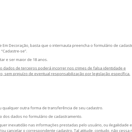
Arte Em Decoração, basta que o internauta preencha o formulário de cadast
 “Cadastre-se”.
tar e ser maior de 18 anos.
ndo dados de terceiros poderá incorrer nos crimes de falsa identidade e
ro, sem prejuízo de eventual responsabilização por legislação específica.
ou qualquer outra forma de transferência de seu cadastro.
ção dos dados no formulário de cadastramento.
quer inexatidão nas informações prestadas pelo usuário, ou ilegalidade 
e/ou cancelar o correspondente cadastro. Tal atitude, contudo, não cessa