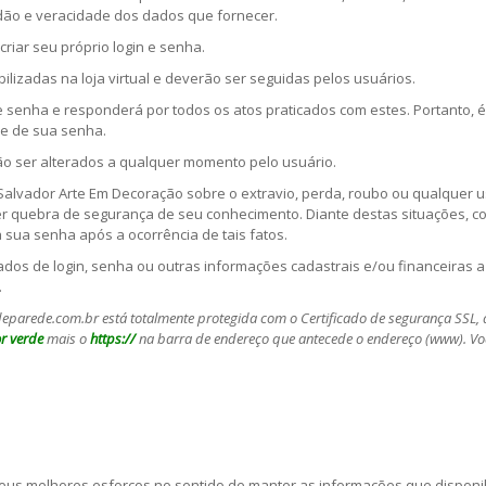
idão e veracidade dos dados que fornecer.
criar seu próprio login e senha.
bilizadas na loja virtual e deverão ser seguidas pelos usuários.
 e senha e responderá por todos os atos praticados com estes. Portanto, é
de de sua senha.
ão ser alterados a qualquer momento pelo usuário.
 Salvador Arte Em Decoração sobre o extravio, perda, roubo ou qualquer 
r quebra de segurança de seu conhecimento. Diante destas situações, con
sua senha após a ocorrência de tais fatos.
dados de login, senha ou outras informações cadastrais e/ou financeiras 
.
deparede.com.br está totalmente protegida com o Certificado de segurança SSL, 
r verde
mais o
https://
na barra de endereço que antecede o endereço (www). Vo
eus melhores esforços no sentido de manter as informações que disponib