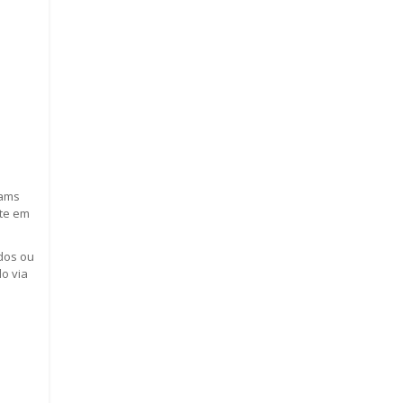
pams
rte em
dos ou
do via