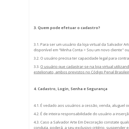
3. Quem pode efetuar o cadastro?
3.1. Para ser um usuário da loja virtual da Salvador 
disponível em “Minha Conta > Sou um novo cliente" ou
3.2. O usuário precisa ter capacidade legal para contra
3.3.
O usuário que cadastrar-se na loja virtual utiliza
estelionato, ambos previstos no Código Penal Brasilei
4. Cadastro, Login, Senha e Segurança
4.1. É vedado aos usuários a cessão, venda, aluguel 
4.2. É de inteira responsabilidade do usuário a inser
4.3. Caso a Salvador Arte Em Decoração constate qual
conduta, poderá, a seu exclusivo critério, suspender 