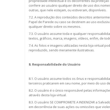
propriedade intelectual e os decorrentes da proteção 
confere ao usuário qualquer direito de uso dos nomes, 
outras, que nele estejam, ou estiveram, disponíveis.
7.2. A reprodução dos conteúdos descritos anteriormen
Papel de Parede ou caso se destinem ao uso exclusi
qualquer direito sobre os mesmos.
7.3. O usuário assume toda e qualquer responsabilidade
textos, gráficos, marca, imagens, vídeos, enfim, de todo
7.4. As fotos e imagens utilizadas nesta loja virtual p
reproduzido, sendo meramente ilustrativas.
8. Responsabilidade do Usuário
8.1. O usuário assume todos os ônus e responsabilidad
terceiros praticarem em seu nome, por meio do uso de
8.2. O usuário é o único responsável pelas informações 
através desta loja virtual.
8.3. O usuário SE COMPROMETE A INDENIZAR a Salvador
em decorrência de suas ações ou omissões que violem