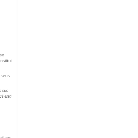
uso
stitui
a seus
a sua
cê está
ilizar