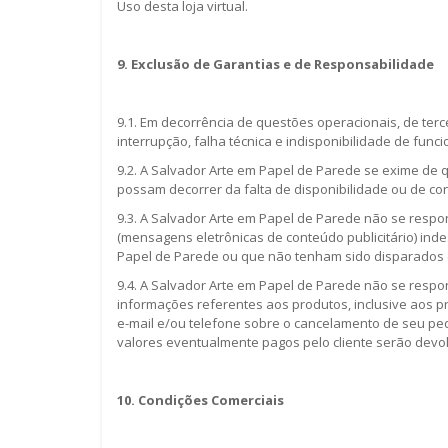
Uso desta loja virtual.
9. Exclusão de Garantias e de Responsabilidade
9.1. Em decorrência de questões operacionais, de terce
interrupção, falha técnica e indisponibilidade de fun
9.2. A Salvador Arte em Papel de Parede se exime de
possam decorrer da falta de disponibilidade ou de con
9.3. A Salvador Arte em Papel de Parede não se resp
(mensagens eletrônicas de conteúdo publicitário) ind
Papel de Parede ou que não tenham sido disparados 
9.4. A Salvador Arte em Papel de Parede não se respo
informações referentes aos produtos, inclusive aos pr
e-mail e/ou telefone sobre o cancelamento de seu pe
valores eventualmente pagos pelo cliente serão devol
10. Condições Comerciais