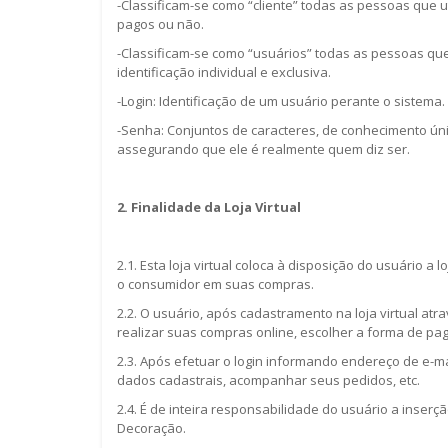
-Classificam-se como “cliente” todas as pessoas que u
pagos ou não.
-Classificam-se como “usuários” todas as pessoas qu
identificação individual e exclusiva.
-Login: Identificação de um usuário perante o sistema.
-Senha: Conjuntos de caracteres, de conhecimento únic
assegurando que ele é realmente quem diz ser.
2. Finalidade da Loja Virtual
2.1. Esta loja virtual coloca à disposição do usuário a 
o consumidor em suas compras.
2.2. O usuário, após cadastramento na loja virtual at
realizar suas compras online, escolher a forma de paga
2.3. Após efetuar o login informando endereço de e-ma
dados cadastrais, acompanhar seus pedidos, etc.
2.4. É de inteira responsabilidade do usuário a inser
Decoração.