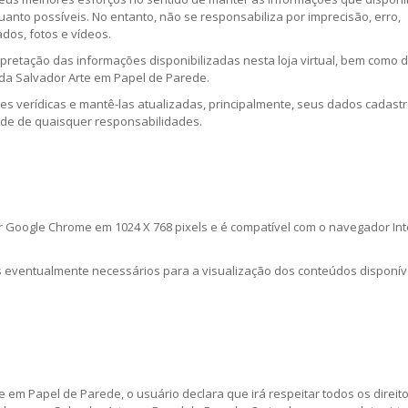
 quanto possíveis. No entanto, não se responsabiliza por imprecisão, erro,
dos, fotos e vídeos.
erpretação das informações disponibilizadas nesta loja virtual, bem como 
da Salvador Arte em Papel de Parede.
es verídicas e mantê-las atualizadas, principalmente, seus dados cadastr
ede de quaisquer responsabilidades.
dor Google Chrome em 1024 X 768 pixels e é compatível com o navegador In
vos eventualmente necessários para a visualização dos conteúdos disponív
te em Papel de Parede, o usuário declara que irá respeitar todos os direit