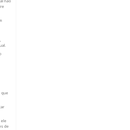
ual não
tre
em
,
ual.
o
s que
car
 ele
es de