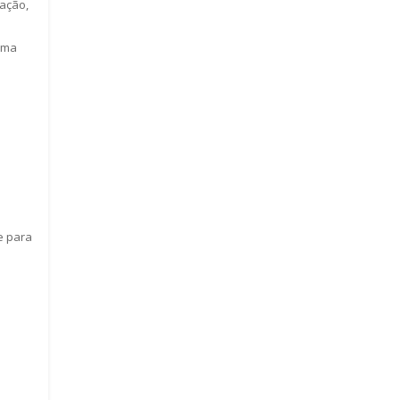
ração,
uma
de para