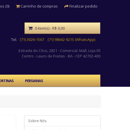
os (0)
Carrinho de compras
Finalizar pedido
0 item(s) - R$ 0,00
Tel.
(71) 3026-1567
(71) 98642-9215 (WhatsApp)
Estrada do Côco, 2821 - Comercial. Mall, Loja 03
Centro
- Lauro de Freitas - BA - CEP 42702-400
ORTINAS
PERSIANAS
Sobre Nós