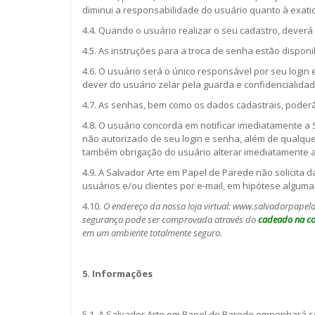
diminui a responsabilidade do usuário quanto à exat
4.4. Quando o usuário realizar o seu cadastro, deverá 
4.5. As instruções para a troca de senha estão disponi
4.6. O usuário será o único responsável por seu login
dever do usuário zelar pela guarda e confidencialida
4.7. As senhas, bem como os dados cadastrais, poder
4.8. O usuário concorda em notificar imediatamente a
não autorizado de seu login e senha, além de qualque
também obrigação do usuário alterar imediatamente a 
4.9. A Salvador Arte em Papel de Parede não solicita 
usuários e/ou clientes por e-mail, em hipótese alguma
4.10.
O endereço da nossa loja virtual: www.salvadorpapel
segurança pode
ser comprovada através do
cadeado na co
em um ambiente totalmente seguro.
5. Informações
5.1. A Salvador Arte em Papel de Parede empenhará s