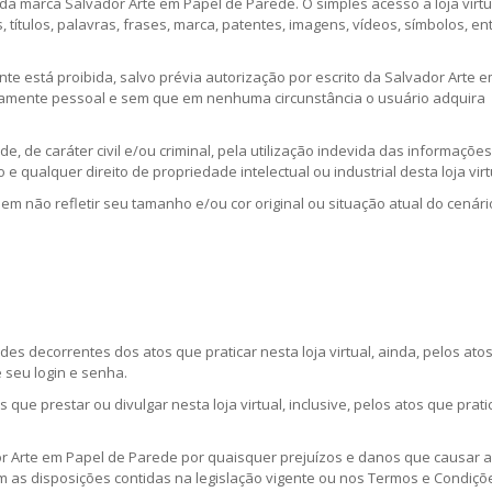
da marca Salvador Arte em Papel de Parede. O simples acesso a loja virt
títulos, palavras, frases, marca, patentes, imagens, vídeos, símbolos, en
te está proibida, salvo prévia autorização por escrito da Salvador Arte 
vamente pessoal e sem que em nenhuma circunstância o usuário adquira
, de caráter civil e/ou criminal, pela utilização indevida das informações
 e qualquer direito de propriedade intelectual ou industrial desta loja virt
odem não refletir seu tamanho e/ou cor original ou situação atual do cenári
es decorrentes dos atos que praticar nesta loja virtual, ainda, pelos ato
 seu login e senha.
que prestar ou divulgar nesta loja virtual, inclusive, pelos atos que prati
 Arte em Papel de Parede por quaisquer prejuízos e danos que causar a
 as disposições contidas na legislação vigente ou nos Termos e Condiçõ