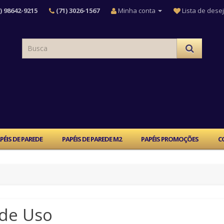
) 98642-9215
(71) 3026-1567
Minha conta
Lista de desej
PÉIS DE PAREDE
PAPÉIS DE PAREDE M2
PAPÉIS PROMOÇÕES
C
 de Uso