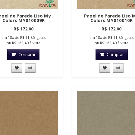
apel de Parede Liso My
Papel de Parede Liso 
Colors MY010009R
Colors MY010010R
R$ 172,00
R$ 172,00
em
18x
de
R$ 11,86
iguais
em
18x
de
R$ 11,86
iguais
ou
R$ 163,40
à vista
ou
R$ 163,40
à vista
Comprar
Comprar