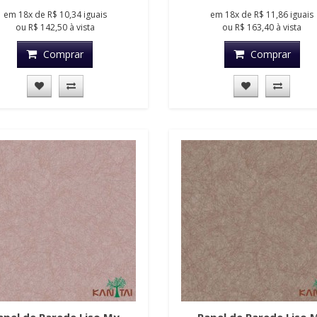
em
18x
de
R$ 10,34
iguais
em
18x
de
R$ 11,86
iguais
ou
R$ 142,50
à vista
ou
R$ 163,40
à vista
Comprar
Comprar