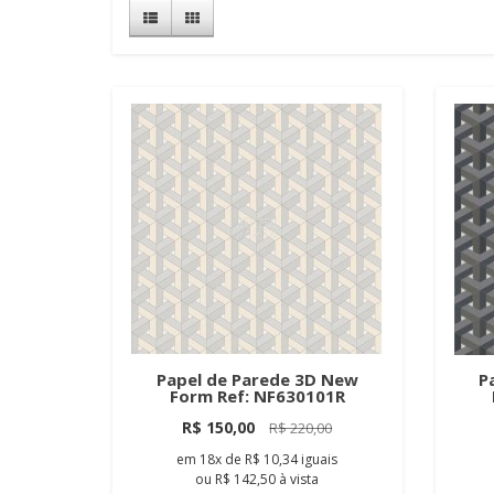
Papel de Parede 3D New
P
Form Ref: NF630101R
R$ 150,00
R$ 220,00
em
18x
de
R$ 10,34
iguais
ou
R$ 142,50
à vista