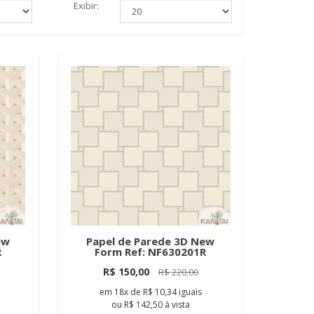
Exibir:
ew
Papel de Parede 3D New
R
Form Ref: NF630201R
R$ 150,00
R$ 220,00
em
18x
de
R$ 10,34
iguais
ou
R$ 142,50
à vista