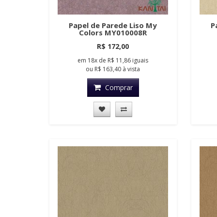
Papel de Parede Liso My
P
Colors MY010008R
R$ 172,00
em
18x
de
R$ 11,86
iguais
ou
R$ 163,40
à vista
Comprar