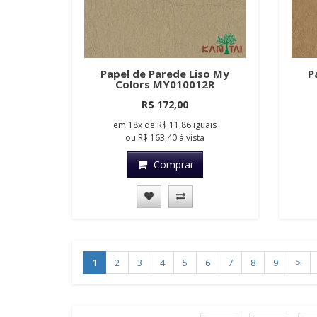
Papel de Parede Liso My
P
Colors MY010012R
R$ 172,00
em
18x
de
R$ 11,86
iguais
ou
R$ 163,40
à vista
Comprar
1
2
3
4
5
6
7
8
9
>