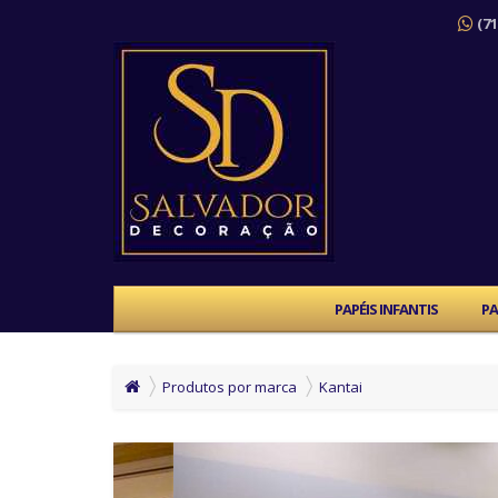
(71
PAPÉIS INFANTIS
PA
Produtos por marca
Kantai