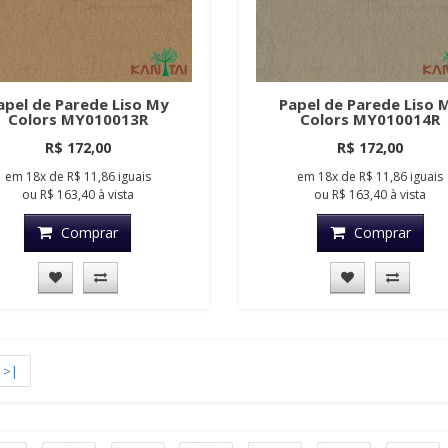
apel de Parede Liso My
Papel de Parede Liso 
Colors MY010013R
Colors MY010014R
R$ 172,00
R$ 172,00
em
18x
de
R$ 11,86
iguais
em
18x
de
R$ 11,86
iguais
ou
R$ 163,40
à vista
ou
R$ 163,40
à vista
Comprar
Comprar
>|