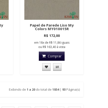
My
Papel de Parede Liso My
Colors MY010015R
R$ 172,00
em
18x
de
R$ 11,86
iguais
ou
R$ 163,40
à vista
Comprar
Exibindo de
1 a 20
do total de
1854
|
93
Página(s)