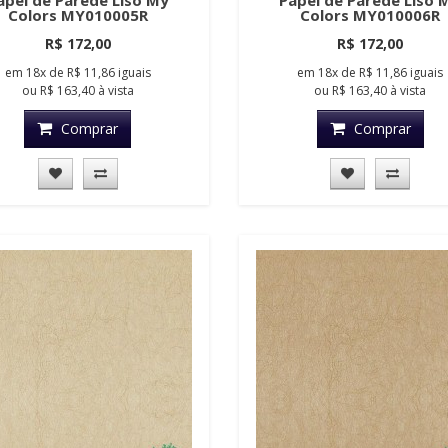
apel de Parede Liso My
Papel de Parede Liso 
Colors MY010005R
Colors MY010006R
R$ 172,00
R$ 172,00
em
18x
de
R$ 11,86
iguais
em
18x
de
R$ 11,86
iguais
ou
R$ 163,40
à vista
ou
R$ 163,40
à vista
Comprar
Comprar