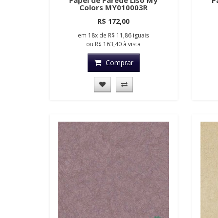
Papel de Parede Liso My
P
Colors MY010003R
R$ 172,00
em
18x
de
R$ 11,86
iguais
ou
R$ 163,40
à vista
Comprar