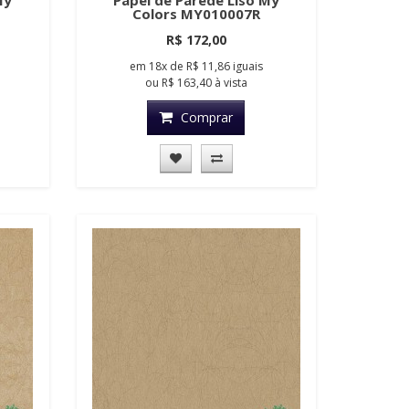
My
Papel de Parede Liso My
Colors MY010007R
R$ 172,00
em
18x
de
R$ 11,86
iguais
ou
R$ 163,40
à vista
Comprar