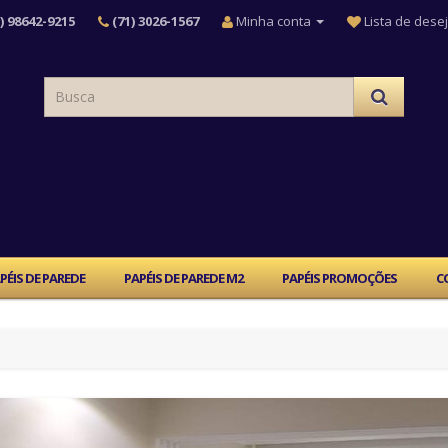
) 98642-9215
(71) 3026-1567
Minha conta
Lista de desej
PÉIS DE PAREDE
PAPÉIS DE PAREDE M2
PAPÉIS PROMOÇÕES
C