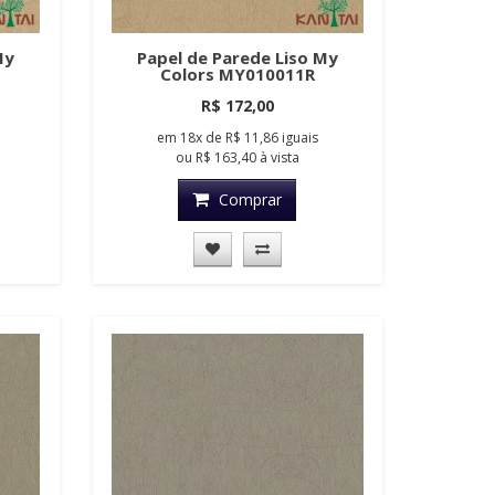
My
Papel de Parede Liso My
Colors MY010011R
R$ 172,00
em
18x
de
R$ 11,86
iguais
ou
R$ 163,40
à vista
Comprar