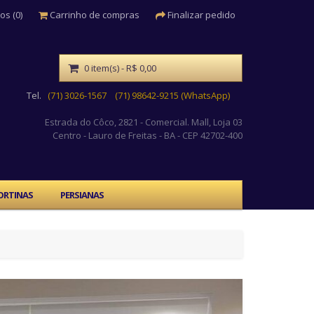
os (0)
Carrinho de compras
Finalizar pedido
0 item(s) - R$ 0,00
Tel.
(71) 3026-1567
(71) 98642-9215 (WhatsApp)
Estrada do Côco, 2821 - Comercial. Mall, Loja 03
Centro
- Lauro de Freitas - BA - CEP 42702-400
ORTINAS
PERSIANAS