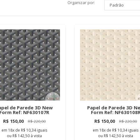
Organizar por:
apel de Parede 3D New
Papel de Parede 3D N
Form Ref: NF630107R
Form Ref: NF630108
R$ 150,00
R$ 150,00
R$ 220,00
R$ 220,00
em
18x
de
R$ 10,34
iguais
em
18x
de
R$ 10,34
iguais
ou
R$ 142,50
à vista
ou
R$ 142,50
à vista