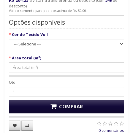
R$ 204,25
5%
à vista na transferência ou depósito (com
de
desconto).
Válido somente para pedidos acima de R$ 50,00.
Opcões disponíveis
Cor do Tecido Voil
Área total (m²)
Qtd
COMPRAR
0 comentários