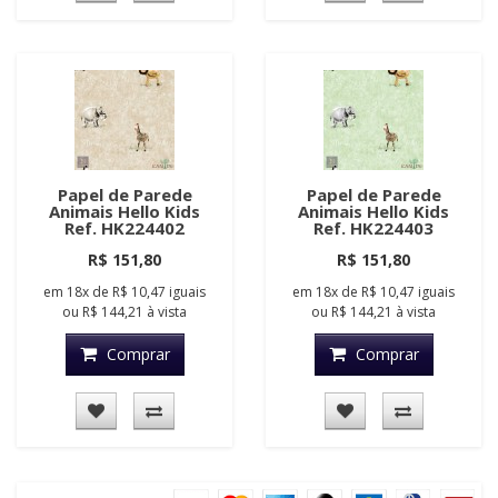
Papel de Parede
Papel de Parede
Animais Hello Kids
Animais Hello Kids
Ref. HK224402
Ref. HK224403
R$ 151,80
R$ 151,80
em
18x
de
R$ 10,47
iguais
em
18x
de
R$ 10,47
iguais
ou
R$ 144,21
à vista
ou
R$ 144,21
à vista
Comprar
Comprar