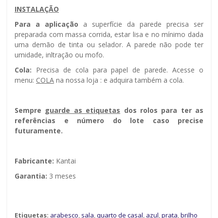
INSTALAÇÃO
Para a aplicação
a superfície da parede precisa ser
preparada com massa corrida, estar lisa e no mínimo dada
uma demão de tinta ou selador. A parede não pode ter
umidade, infiltração ou mofo.
Cola:
Precisa de cola para papel de parede. Acesse o
menu:
COLA
na nossa loja : e adquira também a cola.
Sempre g
uarde as etiquetas
dos rolos para ter as
referências e número do lote caso precise
futuramente.
Fabricante:
Kantai
Garantia:
3 meses
Etiquetas:
arabesco
,
sala
,
quarto de casal
,
azul
,
prata
,
brilho