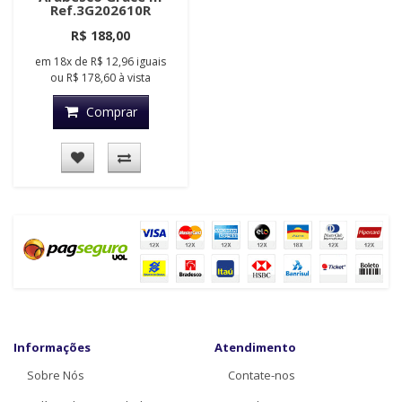
Ref.3G202610R
R$ 188,00
em
18x
de
R$ 12,96
iguais
ou
R$ 178,60
à vista
Comprar
Informações
Atendimento
Sobre Nós
Contate-nos