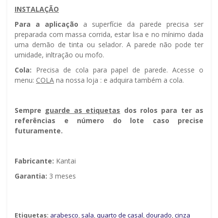
INSTALAÇÃO
Para a aplicação
a superfície da parede precisa ser
preparada com massa corrida, estar lisa e no mínimo dada
uma demão de tinta ou selador. A parede não pode ter
umidade, infiltração ou mofo.
Cola:
Precisa de cola para papel de parede. Acesse o
menu:
COLA
na nossa loja : e adquira também a cola.
Sempre g
uarde as etiquetas
dos rolos para ter as
referências e número do lote caso precise
futuramente.
Fabricante:
Kantai
Garantia:
3 meses
Etiquetas:
arabesco
,
sala
,
quarto de casal
,
dourado
,
cinza