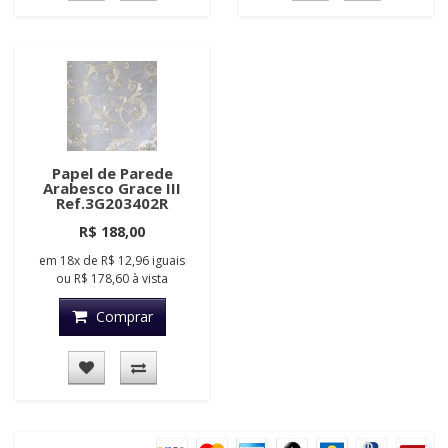
Papel de Parede
Arabesco Grace III
Ref.3G203402R
R$ 188,00
em
18x
de
R$ 12,96
iguais
ou
R$ 178,60
à vista
Comprar