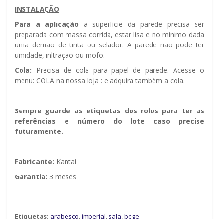
INSTALAÇÃO
Para a aplicação
a superfície da parede precisa ser
preparada com massa corrida, estar lisa e no mínimo dada
uma demão de tinta ou selador. A parede não pode ter
umidade, infiltração ou mofo.
Cola:
Precisa de cola para papel de parede. Acesse o
menu:
COLA
na nossa loja : e adquira também a cola.
Sempre g
uarde as etiquetas
dos rolos para ter as
referências e número do lote caso precise
futuramente.
Fabricante:
Kantai
Garantia:
3 meses
Etiquetas:
arabesco
,
imperial
,
sala
,
bege