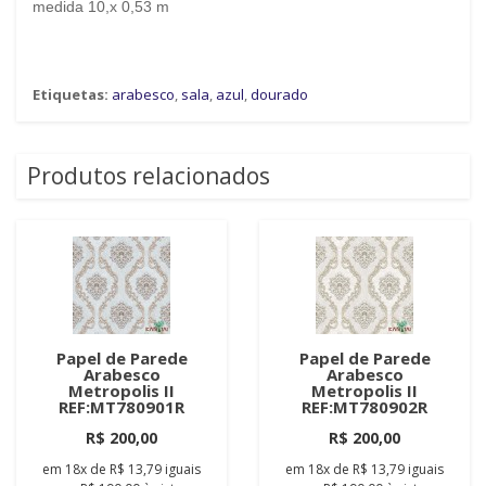
medida 10,x 0,53 m
Etiquetas:
arabesco
,
sala
,
azul
,
dourado
Produtos relacionados
Papel de Parede
Papel de Parede
Arabesco
Arabesco
Metropolis II
Metropolis II
REF:MT780901R
REF:MT780902R
R$ 200,00
R$ 200,00
em
18x
de
R$ 13,79
iguais
em
18x
de
R$ 13,79
iguais