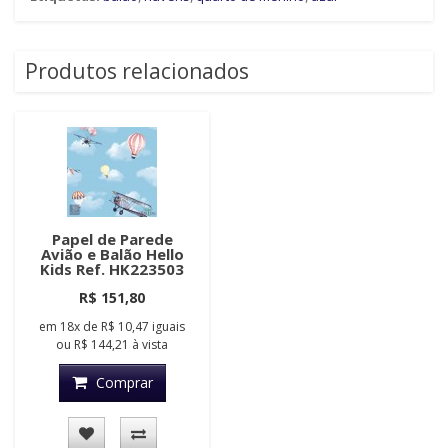
Produtos relacionados
Papel de Parede
Avião e Balão Hello
Kids Ref. HK223503
R$ 151,80
em
18x
de
R$ 10,47
iguais
ou
R$ 144,21
à vista
Comprar