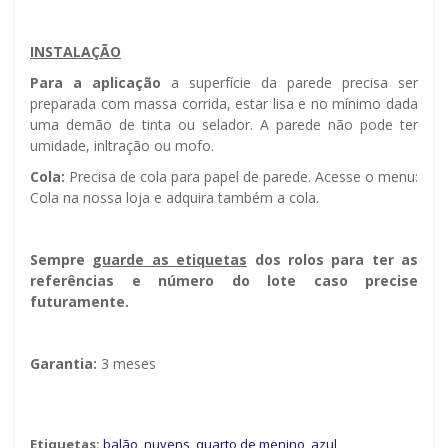
INSTALAÇÃO
Para a aplicação
a superfície da parede precisa ser
preparada com massa corrida, estar lisa e no mínimo dada
uma demão de tinta ou selador. A parede não pode ter
umidade, infiltração ou mofo.
Cola:
Precisa de cola para papel de parede. Acesse o menu:
Cola na nossa loja e adquira também a cola.
Sempre g
uarde as etiquetas
dos rolos para ter as
referências e número do lote caso precise
futuramente.
Garantia:
3 meses
Etiquetas:
balão
,
nuvens
,
quarto de menino
,
azul