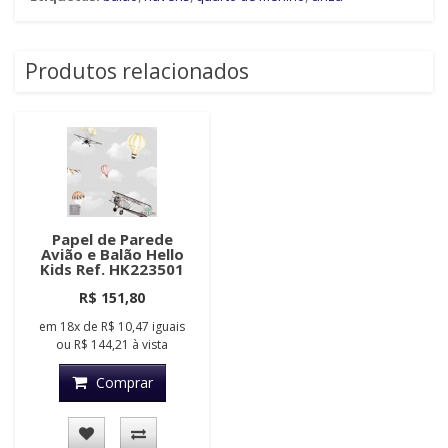
Produtos relacionados
Papel de Parede
Avião e Balão Hello
Kids Ref. HK223501
R$ 151,80
em
18x
de
R$ 10,47
iguais
ou
R$ 144,21
à vista
Comprar