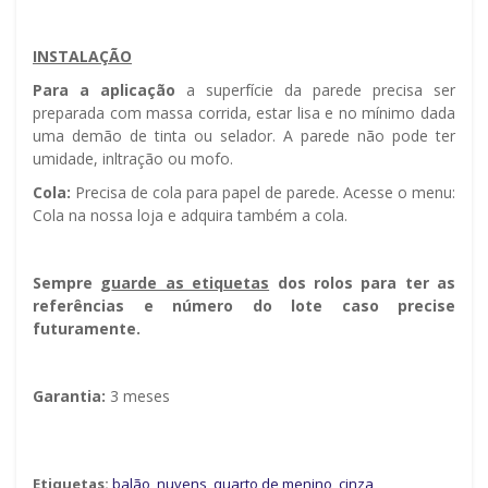
INSTALAÇÃO
Para a aplicação
a superfície da parede precisa ser
preparada com massa corrida, estar lisa e no mínimo dada
uma demão de tinta ou selador. A parede não pode ter
umidade, infiltração ou mofo.
Cola:
Precisa de cola para papel de parede. Acesse o menu:
Cola na nossa loja e adquira também a cola.
Sempre g
uarde as etiquetas
dos rolos para ter as
referências e número do lote caso precise
futuramente.
Garantia:
3 meses
Etiquetas:
balão
,
nuvens
,
quarto de menino
,
cinza