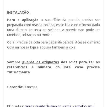
INSTALAÇÃO
Para a aplicação
a superfície da parede precisa ser
preparada com massa corrida, estar lisa e no mínimo dada
uma demão de tinta ou selador. A parede não pode ter
umidade, infiltração ou mofo.
Cola:
Precisa de cola para papel de parede. Acesse o menu:
Cola na nossa loja e adquira também a cola.
Sempre g
uarde as etiquetas
dos rolos para ter as
referências e número do lote caso precise
futuramente.
Garantia:
3 meses
Etiquetas:
carros
,
quarto de menino
,
verde
,
vermelho
,
azul