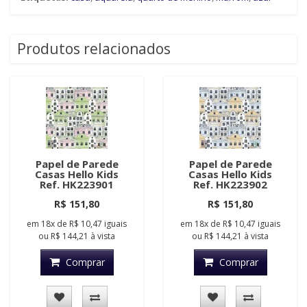
Produtos relacionados
Papel de Parede
Papel de Parede
Casas Hello Kids
Casas Hello Kids
Ref. HK223901
Ref. HK223902
R$ 151,80
R$ 151,80
em
18x
de
R$ 10,47
iguais
em
18x
de
R$ 10,47
iguais
ou
R$ 144,21
à vista
ou
R$ 144,21
à vista
Comprar
Comprar