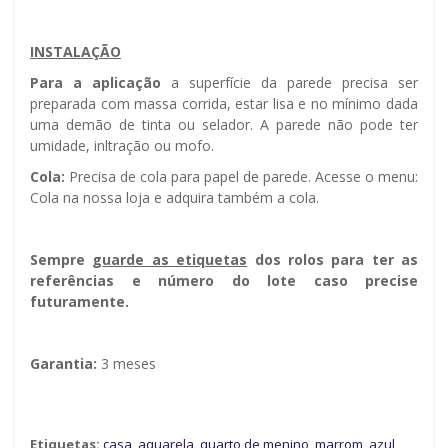
INSTALAÇÃO
Para a aplicação
a superfície da parede precisa ser
preparada com massa corrida, estar lisa e no mínimo dada
uma demão de tinta ou selador. A parede não pode ter
umidade, infiltração ou mofo.
Cola:
Precisa de cola para papel de parede. Acesse o menu:
Cola na nossa loja e adquira também a cola.
Sempre g
uarde as etiquetas
dos rolos para ter as
referências e número do lote caso precise
futuramente.
Garantia:
3 meses
Etiquetas:
casa
,
aquarela
,
quarto de menino
,
marrom
,
azul