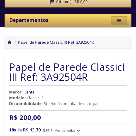
0 item(s) - R$ 0,00
Departamentos
Papel de Parede Classici III Ref: 3A92504R
Papel de Parede Classici
III Ref: 3A92504R
Marca:
Kantai
Modelo:
Classici 3
Disponibilidade:
Sujeito à consulta de estoque
R$ 200,00
18x
R$ 13,79
de
iguais
Ver parcelas