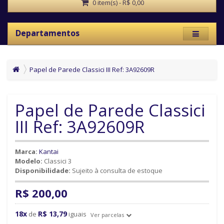
0 item(s) - R$ 0,00
Departamentos
Papel de Parede Classici III Ref: 3A92609R
Papel de Parede Classici
III Ref: 3A92609R
Marca:
Kantai
Modelo:
Classici 3
Disponibilidade:
Sujeito à consulta de estoque
R$ 200,00
18x
R$ 13,79
de
iguais
Ver parcelas