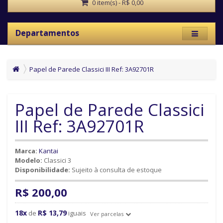
0 item(s) - R$ 0,00
Departamentos
Papel de Parede Classici III Ref: 3A92701R
Papel de Parede Classici
III Ref: 3A92701R
Marca:
Kantai
Modelo:
Classici 3
Disponibilidade:
Sujeito à consulta de estoque
R$ 200,00
18x
R$ 13,79
de
iguais
Ver parcelas