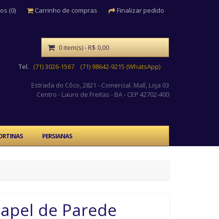
os (0)
Carrinho de compras
Finalizar pedido
0 item(s) - R$ 0,00
Tel.
(71) 3026-1567
(71) 98642-9215 (WhatsApp)
Estrada do Côco, 2821 - Comercial. Mall, Loja 03
Centro
- Lauro de Freitas - BA - CEP 42702-400
ORTINAS
PERSIANAS
apel de Parede