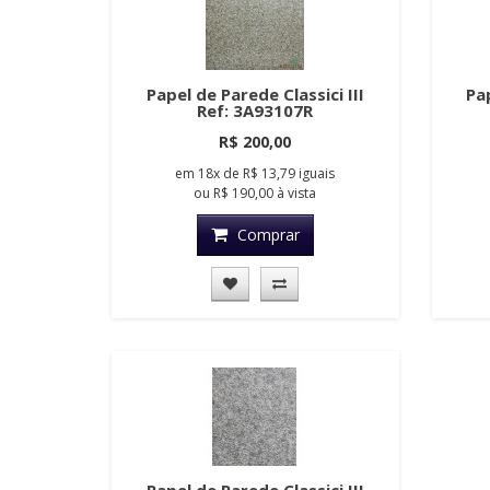
Papel de Parede Classici III
Pap
Ref: 3A93107R
R$ 200,00
em
18x
de
R$ 13,79
iguais
ou
R$ 190,00
à vista
Comprar