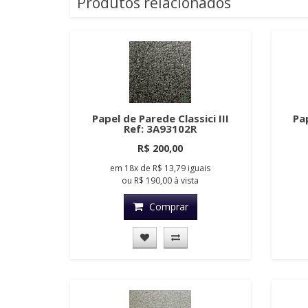
Produtos relacionados
Papel de Parede Classici III
Pap
Ref: 3A93102R
R$ 200,00
em
18x
de
R$ 13,79
iguais
ou
R$ 190,00
à vista
Comprar