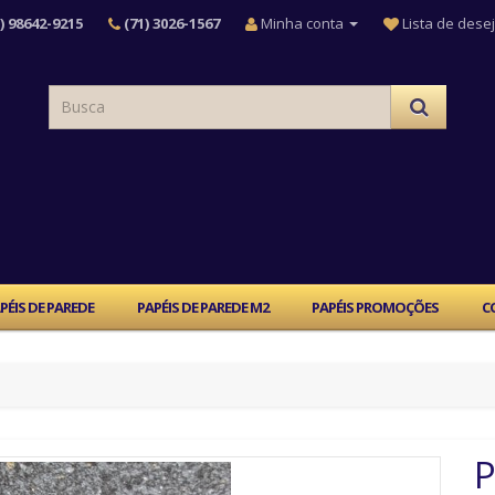
) 98642-9215
(71) 3026-1567
Minha conta
Lista de desej
PÉIS DE PAREDE
PAPÉIS DE PAREDE M2
PAPÉIS PROMOÇÕES
C
P