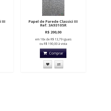
 III
Papel de Parede Classici III
Ref: 3A93105R
R$ 200,00
em
18x
de
R$ 13,79
iguais
ou
R$ 190,00
à vista
Comprar