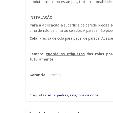
produto tais como estampas, texturas, tonalidades
INSTALAÇÃO
Para a aplicação
a superfície da parede precisa 
uma demão de tinta ou selador. A parede não pode
Cola:
Precisa de cola para papel de parede. Acess
Sempre g
uarde as etiquetas
dos rolos par
futuramente.
Garantia:
3 meses
Etiquetas:
estilo pedras
,
sala
,
tons de cinza