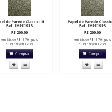
el de Parede Classici III
Papel de Parede Classici
Ref: 3A93108R
Ref: 3A93109R
R$ 200,00
R$ 200,00
em
18x
de
R$ 13,79
iguais
em
18x
de
R$ 13,79
iguais
ou
R$ 190,00
à vista
ou
R$ 190,00
à vista
Comprar
Comprar