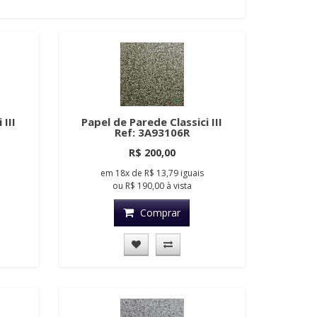
 III
Papel de Parede Classici III
Ref: 3A93106R
R$ 200,00
em
18x
de
R$ 13,79
iguais
ou
R$ 190,00
à vista
Comprar