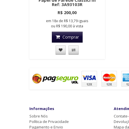
Papel de Parede Classici III
Ref: 3A93103R
R$ 200,00
em
18x
de
R$ 13,79
iguais
ou
R$ 190,00
à vista
Comprar
Informações
Atendi
Sobre Nós
Contate
Política de Privacidade
Devoluç
Pagamento e Envio
Mapa da 