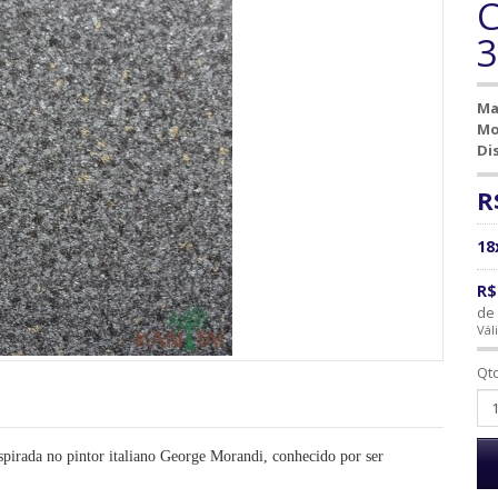
C
Ma
Mo
Di
R
18
R$
de 
Vál
Qt
nspirada no pintor italiano George Morandi, conhecido por ser