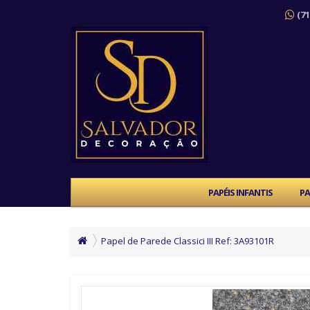
(71
PAPÉIS INFANTIS
PA
Papel de Parede Classici III Ref: 3A93101R