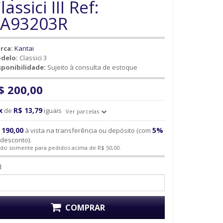
lassici III Ref:
3A93203R
rca:
Kantai
delo:
Classici 3
sponibilidade:
Sujeito à consulta de estoque
$ 200,00
x
R$ 13,79
de
iguais
Ver parcelas
 190,00
5%
à vista na transferência ou depósito (com
desconto).
ido somente para pedidos acima de R$ 50,00.
d
COMPRAR