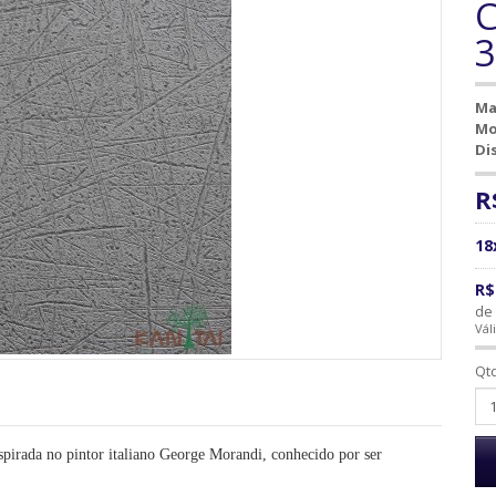
C
Ma
Mo
Di
R
18
R$
de 
Vál
Qt
nspirada no pintor italiano George Morandi, conhecido por ser