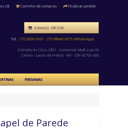
os (0)
Carrinho de compras
Finalizar pedido
0 item(s) - R$ 0,00
Tel.
(71) 3026-1567
(71) 98642-9215 (WhatsApp)
Estrada do Côco, 2821 - Comercial. Mall, Loja 03
Centro
- Lauro de Freitas - BA - CEP 42702-400
ORTINAS
PERSIANAS
apel de Parede