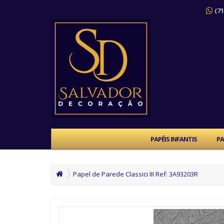
(71
PAPÉIS INFANTIS
PA
Papel de Parede Classici III Ref: 3A93203R