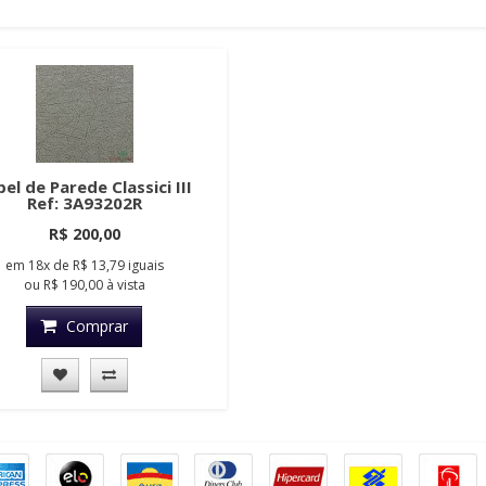
el de Parede Classici III
Ref: 3A93202R
R$ 200,00
em
18x
de
R$ 13,79
iguais
ou
R$ 190,00
à vista
Comprar