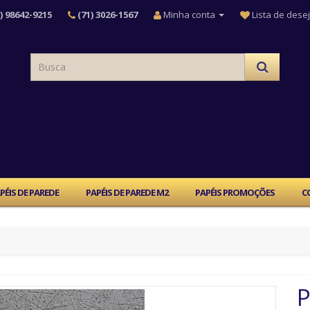
) 98642-9215
(71) 3026-1567
Minha conta
Lista de desej
PÉIS DE PAREDE
PAPÉIS DE PAREDE M2
PAPÉIS PROMOÇÕES
C
P