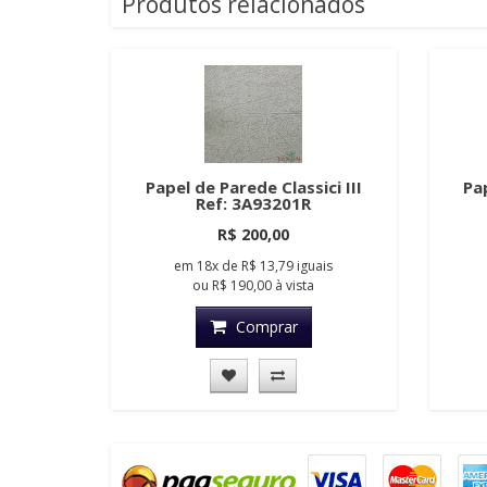
Produtos relacionados
Papel de Parede Classici III
Pap
Ref: 3A93201R
R$ 200,00
em
18x
de
R$ 13,79
iguais
ou
R$ 190,00
à vista
Comprar