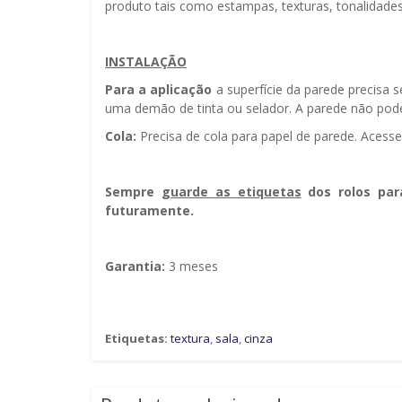
produto tais como estampas, texturas, tonalidades
INSTALAÇÃO
Para a aplicação
a superfície da parede precisa 
uma demão de tinta ou selador. A parede não pode
Cola:
Precisa de cola para papel de parede. Acess
Sempre g
uarde as etiquetas
dos rolos par
futuramente.
Garantia:
3 meses
Etiquetas:
textura
,
sala
,
cinza