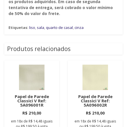
os produtos adquiridos. Em caso de segunda
tentativa de entrega, será cobrado o valor mínimo
de 50% do valor do frete.
Etiquetas:
liso
,
sala
,
quarto de casal
,
cinza
Produtos relacionados
Papel de Parede
Papel de Parede
Classici V Ref:
Classici V Ref:
5A096001R
5A096002R
R$ 210,00
R$ 210,00
em
18x
de
R$ 14,48
iguais
em
18x
de
R$ 14,48
iguais
ou
R$ 199,50
à vista
ou
R$ 199,50
à vista