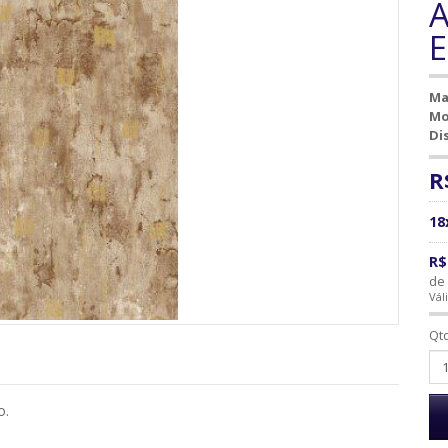
A
E
Ma
Mo
Di
R
18
R$
de 
Vál
Qt
o.