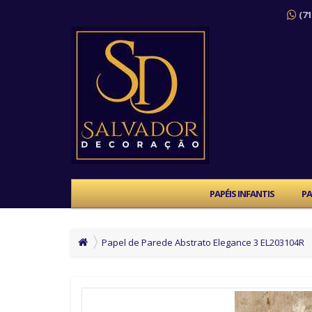
(71
PAPÉIS INFANTIS
PA
Papel de Parede Abstrato Elegance 3 EL203104R