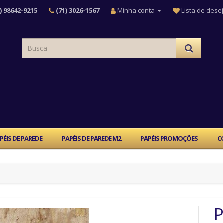
) 98642-9215
(71) 3026-1567
Minha conta
Lista de desej
PÉIS DE PAREDE
PAPÉIS DE PAREDE M2
PAPÉIS PROMOÇÕES
C
P