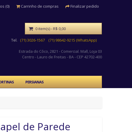
os (0)
Carrinho de compras
Finalizar pedido
0 item(s) - R$ 0,00
Tel.
(71) 3026-1567
(71) 98642-9215 (WhatsApp)
Estrada do Côco, 2821 - Comercial. Mall, Loja 03
Centro
- Lauro de Freitas - BA - CEP 42702-400
ORTINAS
PERSIANAS
apel de Parede