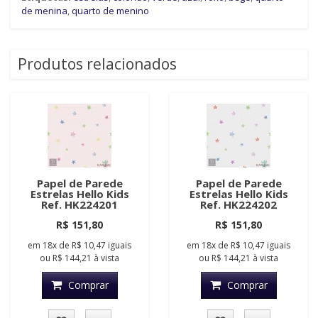
de menina
,
quarto de menino
Produtos relacionados
Papel de Parede
Papel de Parede
Estrelas Hello Kids
Estrelas Hello Kids
Ref. HK224201
Ref. HK224202
R$ 151,80
R$ 151,80
em
18x
de
R$ 10,47
iguais
em
18x
de
R$ 10,47
iguais
ou
R$ 144,21
à vista
ou
R$ 144,21
à vista
Comprar
Comprar