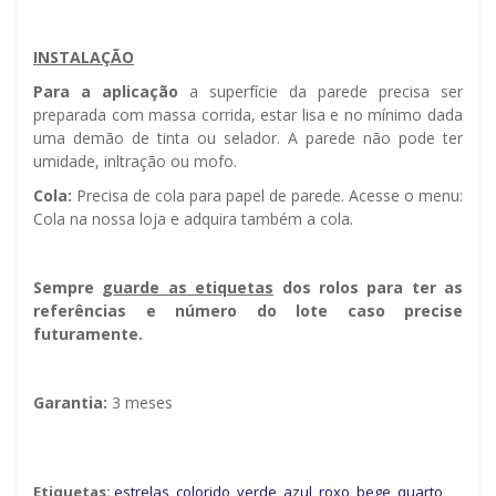
INSTALAÇÃO
Para a aplicação
a superfície da parede precisa ser
preparada com massa corrida, estar lisa e no mínimo dada
uma demão de tinta ou selador. A parede não pode ter
umidade, infiltração ou mofo.
Cola:
Precisa de cola para papel de parede. Acesse o menu:
Cola na nossa loja e adquira também a cola.
Sempre g
uarde as etiquetas
dos rolos para ter as
referências e número do lote caso precise
futuramente.
Garantia:
3 meses
Etiquetas:
estrelas
,
colorido
,
verde
,
azul
,
roxo
,
bege
,
quarto