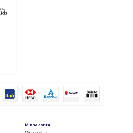
as,
Kids
Minha conta
Minha conta