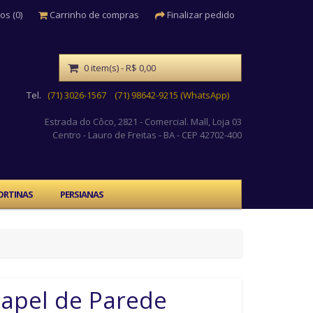
os (0)
Carrinho de compras
Finalizar pedido
0 item(s) - R$ 0,00
Tel.
(71) 3026-1567
(71) 98642-9215 (WhatsApp)
Estrada do Côco, 2821 - Comercial. Mall, Loja 03
Centro
- Lauro de Freitas - BA - CEP 42702-400
ORTINAS
PERSIANAS
apel de Parede