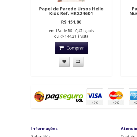
Papel de Parede Ursos Hello
Pa
Kids Ref. HK224601
Nuv
R$ 151,80
em
18x
de
R$ 10,47
iguais
ou
R$ 144,21
à vista
Comprar
Informações
Atendi
Sobre Nós
Contate