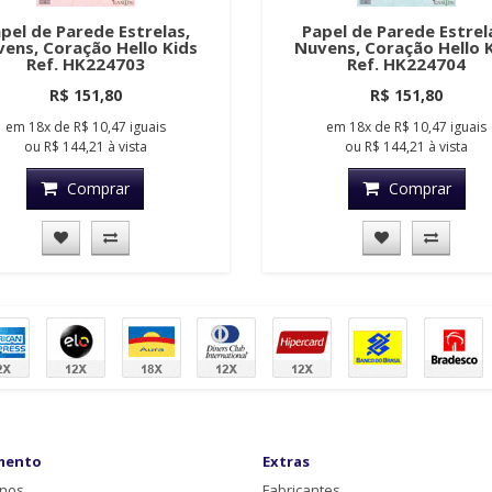
pel de Parede Estrelas,
Papel de Parede Estrel
ens, Coração Hello Kids
Nuvens, Coração Hello 
Ref. HK224703
Ref. HK224704
R$ 151,80
R$ 151,80
em
18x
de
R$ 10,47
iguais
em
18x
de
R$ 10,47
iguais
ou
R$ 144,21
à vista
ou
R$ 144,21
à vista
Comprar
Comprar
mento
Extras
-nos
Fabricantes