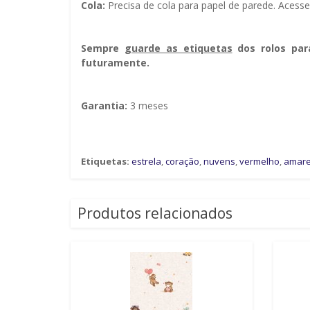
Cola:
Precisa de cola para papel de parede. Acess
Sempre g
uarde as etiquetas
dos rolos par
futuramente.
Garantia:
3 meses
Etiquetas:
estrela
,
coração
,
nuvens
,
vermelho
,
amare
Produtos relacionados