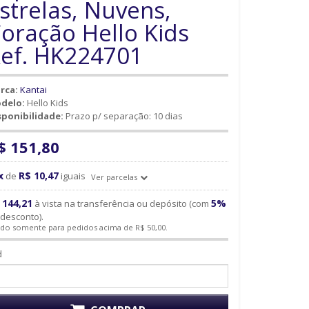
strelas, Nuvens,
oração Hello Kids
ef. HK224701
rca:
Kantai
delo:
Hello Kids
sponibilidade:
Prazo p/ separação: 10 dias
$ 151,80
x
R$ 10,47
de
iguais
Ver parcelas
 144,21
5%
à vista na transferência ou depósito (com
desconto).
ido somente para pedidos acima de R$ 50,00.
d