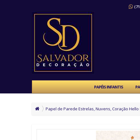
(71
PAPÉIS INFANTIS
PA
Papel de Parede Estrelas, Nuvens, Coração Hello