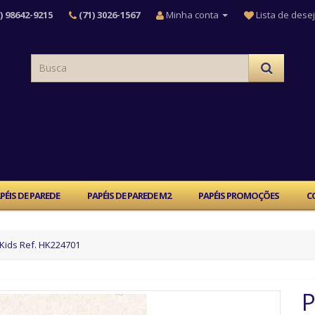
) 98642-9215
(71) 3026-1567
Minha conta
Lista de desej
PÉIS DE PAREDE
PAPÉIS DE PAREDE M2
PAPÉIS PROMOÇÕES
C
 Kids Ref. HK224701
P