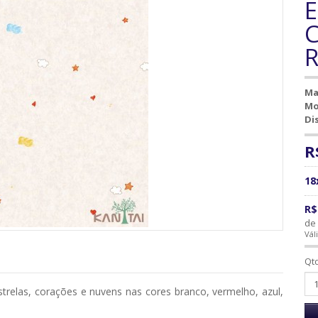
E
C
R
Ma
Mo
Di
R
18
R$
de 
Vál
Qt
trelas, corações e nuvens nas cores branco, vermelho, azul,