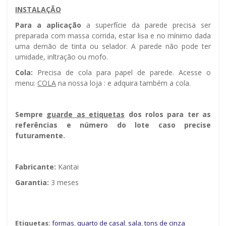
INSTALAÇÃO
Para a aplicação
a superfície da parede precisa ser
preparada com massa corrida, estar lisa e no mínimo dada
uma demão de tinta ou selador. A parede não pode ter
umidade, infiltração ou mofo.
Cola:
Precisa de cola para papel de parede. Acesse o
menu:
COLA
na nossa loja : e adquira também a cola.
Sempre g
uarde as etiquetas
dos rolos para ter as
referências e número do lote caso precise
futuramente.
Fabricante:
Kantai
Garantia:
3 meses
Etiquetas:
formas
,
quarto de casal
,
sala
,
tons de cinza