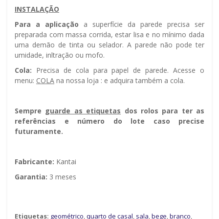
INSTALAÇÃO
Para a aplicação
a superfície da parede precisa ser
preparada com massa corrida, estar lisa e no mínimo dada
uma demão de tinta ou selador. A parede não pode ter
umidade, infiltração ou mofo.
Cola:
Precisa de cola para papel de parede. Acesse o
menu:
COLA
na nossa loja : e adquira também a cola.
Sempre g
uarde as etiquetas
dos rolos para ter as
referências e número do lote caso precise
futuramente.
Fabricante:
Kantai
Garantia:
3 meses
Etiquetas:
geométrico
,
quarto de casal
,
sala
,
bege
,
branco
,