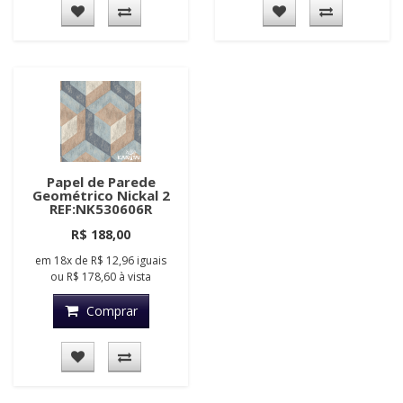
Papel de Parede
Geométrico Nickal 2
REF:NK530606R
R$ 188,00
em
18x
de
R$ 12,96
iguais
ou
R$ 178,60
à vista
Comprar