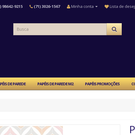
) 98642-9215
(71) 3026-1567
Minha conta
Lista de desej
PÉIS DE PAREDE
PAPÉIS DE PAREDE M2
PAPÉIS PROMOÇÕES
C
P