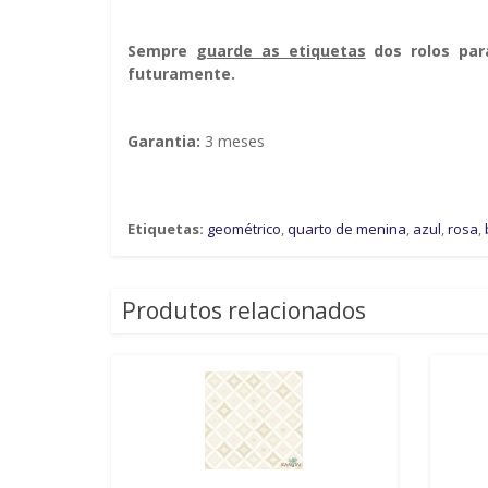
Sempre g
uarde as etiquetas
dos rolos par
futuramente.
Garantia:
3 meses
Etiquetas:
geométrico
,
quarto de menina
,
azul
,
rosa
,
Produtos relacionados