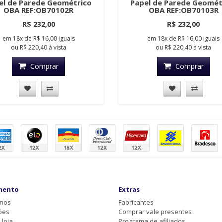
el de Parede Geométrico
Papel de Parede Geomét
OBA REF:OB70102R
OBA REF:OB70103R
R$ 232,00
R$ 232,00
em
18x
de
R$ 16,00
iguais
em
18x
de
R$ 16,00
iguais
ou
R$ 220,40
à vista
ou
R$ 220,40
à vista
Comprar
Comprar
mento
Extras
-nos
Fabricantes
ões
Comprar vale presentes
loja
Programa de afiliados