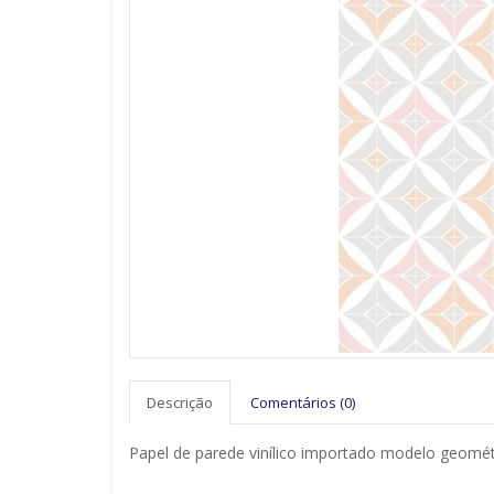
Descrição
Comentários (0)
Papel de parede vinílico importado modelo geométr