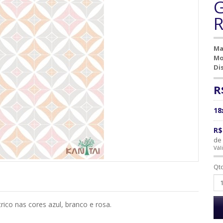
G
R
Ma
Mo
Di
R
18
R$
de 
Vál
Qt
ico nas cores azul, branco e rosa.