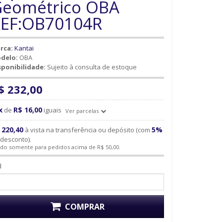
eométrico OBA
EF:OB70104R
rca:
Kantai
delo:
OBA
sponibilidade:
Sujeito à consulta de estoque
$ 232,00
x
R$ 16,00
de
iguais
Ver parcelas
 220,40
5%
à vista na transferência ou depósito (com
desconto).
ido somente para pedidos acima de R$ 50,00.
d
COMPRAR