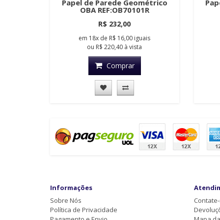
Papel de Parede Geométrico
Pap
OBA REF:OB70101R
R$ 232,00
em
18x
de
R$ 16,00
iguais
ou
R$ 220,40
à vista
Comprar
Informações
Atendi
Sobre Nós
Contate
Política de Privacidade
Devoluç
Pagamento e Envio
Mapa da 