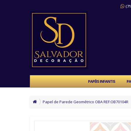
(71
PAPÉIS INFANTIS
PA
Papel de Parede Geométrico OBA REF:OB70104R