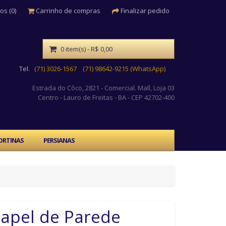
os (0)
Carrinho de compras
Finalizar pedido
0 item(s) - R$ 0,00
Tel.
(71) 3026-1567
(71) 98642-9215 (WhatsApp)
Estrada do Côco, 2821 - Comercial. Mall, Loja 03
Centro
- Lauro de Freitas - BA - CEP 42702-400
ORTINAS
PERSIANAS
apel de Parede