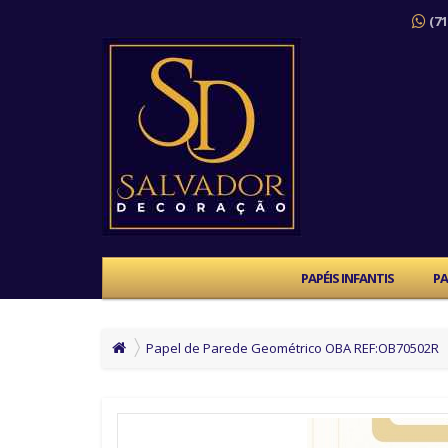
(71
PAPÉIS INFANTIS
PA
Papel de Parede Geométrico OBA REF:OB70502R