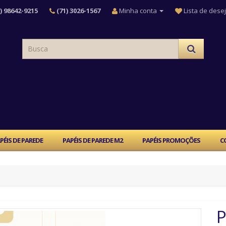
) 98642-9215
(71) 3026-1567
Minha conta
Lista de desej
PÉIS DE PAREDE
PAPÉIS DE PAREDE M2
PAPÉIS PROMOÇÕES
C
P