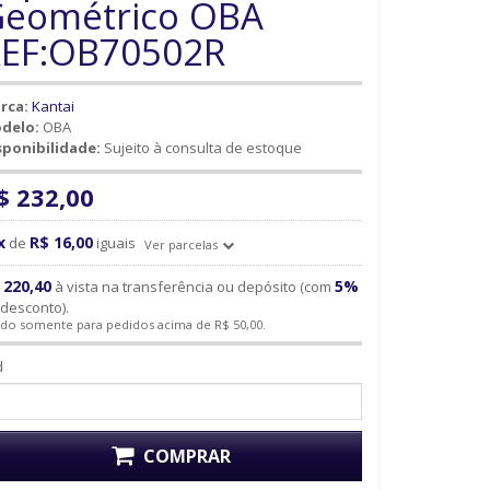
eométrico OBA
EF:OB70502R
rca:
Kantai
delo:
OBA
sponibilidade:
Sujeito à consulta de estoque
$ 232,00
x
R$ 16,00
de
iguais
Ver parcelas
 220,40
5%
à vista na transferência ou depósito (com
desconto).
ido somente para pedidos acima de R$ 50,00.
d
COMPRAR