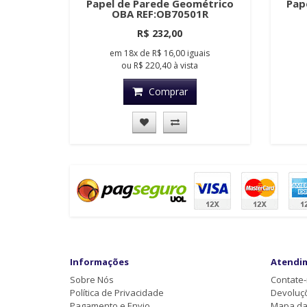
Papel de Parede Geométrico
Pap
OBA REF:OB70501R
R$ 232,00
em
18x
de
R$ 16,00
iguais
ou
R$ 220,40
à vista
Comprar
Informações
Atendi
Sobre Nós
Contate
Política de Privacidade
Devoluç
Pagamento e Envio
Mapa da 