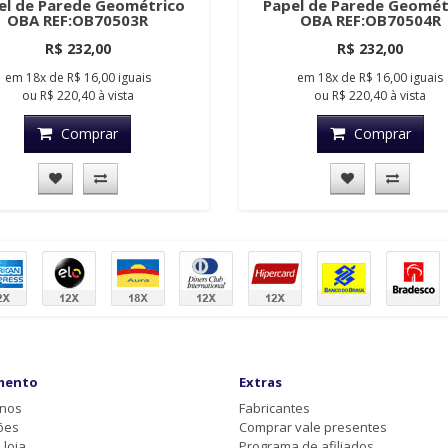
el de Parede Geométrico
Papel de Parede Geomét
OBA REF:OB70503R
OBA REF:OB70504R
R$ 232,00
R$ 232,00
em
18x
de
R$ 16,00
iguais
em
18x
de
R$ 16,00
iguais
ou
R$ 220,40
à vista
ou
R$ 220,40
à vista
Comprar
Comprar
mento
Extras
-nos
Fabricantes
ões
Comprar vale presentes
loja
Programa de afiliados