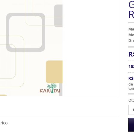
G
R
Ma
Mo
Di
R
18
R$
de 
Vál
Qt
rico.