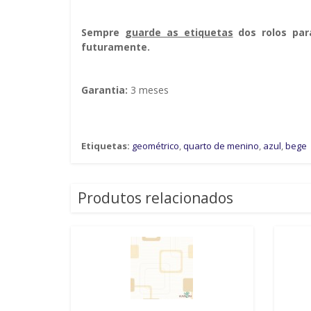
Sempre g
uarde as etiquetas
dos rolos par
futuramente.
Garantia:
3 meses
Etiquetas:
geométrico
,
quarto de menino
,
azul
,
bege
Produtos relacionados