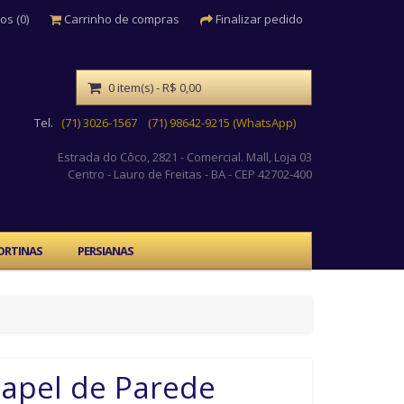
os (0)
Carrinho de compras
Finalizar pedido
0 item(s) - R$ 0,00
Tel.
(71) 3026-1567
(71) 98642-9215 (WhatsApp)
Estrada do Côco, 2821 - Comercial. Mall, Loja 03
Centro
- Lauro de Freitas - BA - CEP 42702-400
ORTINAS
PERSIANAS
apel de Parede