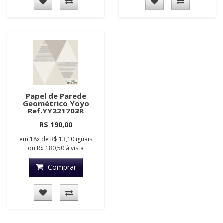
Papel de Parede
Geométrico Yoyo
Ref.YY221703R
R$ 190,00
em
18x
de
R$ 13,10
iguais
ou
R$ 180,50
à vista
Comprar