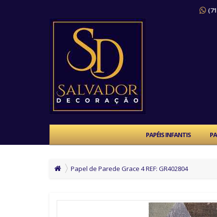
(71
PAPÉIS INFANTIS
PA
Papel de Parede Grace 4 REF: GR402804