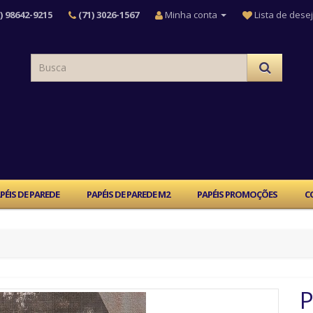
) 98642-9215
(71) 3026-1567
Minha conta
Lista de desej
PÉIS DE PAREDE
PAPÉIS DE PAREDE M2
PAPÉIS PROMOÇÕES
C
P