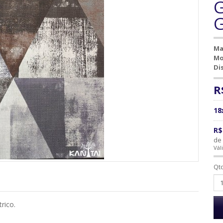
G
Ma
Mo
Di
R
18
R$
de 
Vál
Qt
rico.