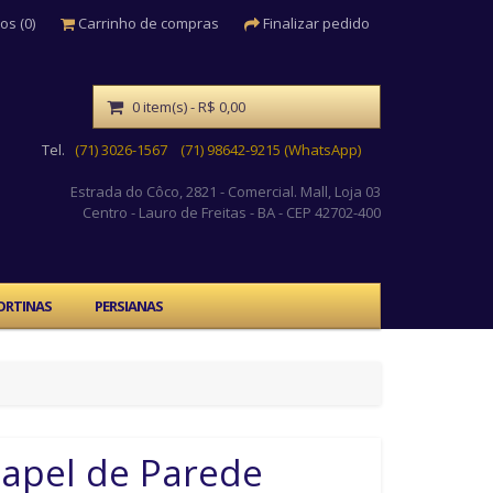
os (0)
Carrinho de compras
Finalizar pedido
0 item(s) - R$ 0,00
Tel.
(71) 3026-1567
(71) 98642-9215 (WhatsApp)
Estrada do Côco, 2821 - Comercial. Mall, Loja 03
Centro
- Lauro de Freitas - BA - CEP 42702-400
ORTINAS
PERSIANAS
apel de Parede