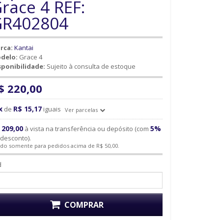
race 4 REF:
GR402804
rca:
Kantai
delo:
Grace 4
sponibilidade:
Sujeito à consulta de estoque
$ 220,00
x
R$ 15,17
de
iguais
Ver parcelas
 209,00
5%
à vista na transferência ou depósito (com
desconto).
ido somente para pedidos acima de R$ 50,00.
d
COMPRAR