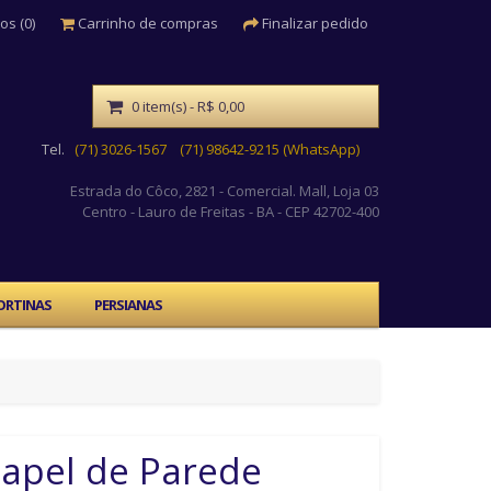
os (0)
Carrinho de compras
Finalizar pedido
0 item(s) - R$ 0,00
Tel.
(71) 3026-1567
(71) 98642-9215 (WhatsApp)
Estrada do Côco, 2821 - Comercial. Mall, Loja 03
Centro
- Lauro de Freitas - BA - CEP 42702-400
ORTINAS
PERSIANAS
apel de Parede