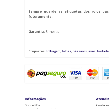
Sempre g
uarde as etiquetas
dos rolos par
futuramente.
Garantia:
3 meses
Etiquetas:
folhagem
,
folhas
,
pássaros
,
aves
,
borbole
Informações
Atendi
Sobre Nós
Contate