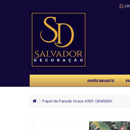
(71
PAPÉIS INFANTIS
PA
Papel de Parede Grace 4 REF: GR403001