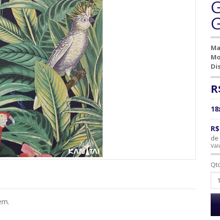
G
Ma
Mo
Di
R
18
R$
de 
Vál
Qt
em.