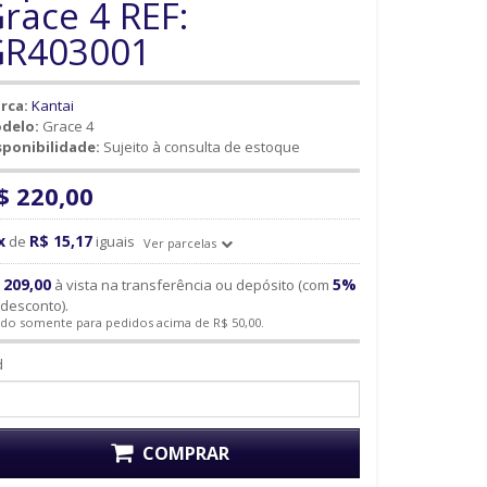
race 4 REF:
GR403001
rca:
Kantai
delo:
Grace 4
sponibilidade:
Sujeito à consulta de estoque
$ 220,00
x
R$ 15,17
de
iguais
Ver parcelas
 209,00
5%
à vista na transferência ou depósito (com
desconto).
ido somente para pedidos acima de R$ 50,00.
d
COMPRAR