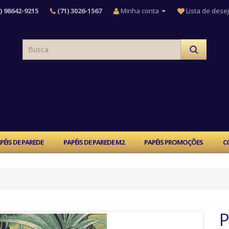
) 98642-9215
(71) 3026-1567
Minha conta
Lista de desej
PÉIS DE PAREDE
PAPÉIS DE PAREDE M2
PAPÉIS PROMOÇÕES
C
P