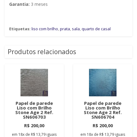
Garantia:
3 meses
Etiquetas:
liso com brilho
,
prata
,
sala
,
quarto de casal
Produtos relacionados
Papel de parede
Papel de parede
Liso com Brilho
Liso com Brilho
Stone Age 2 Ref.
Stone Age 2 Ref.
SN606703
SN606704
R$ 200,00
R$ 200,00
em
18x
de
R$ 13,79
iguais
em
18x
de
R$ 13,79
iguais