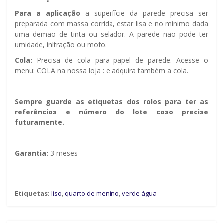
Para a aplicação
a superfície da parede precisa ser
preparada com massa corrida, estar lisa e no mínimo dada
uma demão de tinta ou selador. A parede não pode ter
umidade, infiltração ou mofo.
Cola:
Precisa de cola para papel de parede. Acesse o
menu:
COLA
na nossa loja : e adquira também a cola.
Sempre g
uarde as etiquetas
dos rolos para ter as
referências e número do lote caso precise
futuramente.
Garantia:
3 meses
Etiquetas:
liso
,
quarto de menino
,
verde água