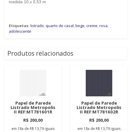
medida 10,x 0,53 m
Etiquetas:
listrado
,
quarto de casal
,
bege
,
creme
,
rosa
,
adolescente
Produtos relacionados
Papel de Parede
Papel de Parede
Listrado Metropolis
Listrado Metropolis
II REF:MT781601R
II REF:MT781602R
R$ 200,00
R$ 200,00
em
18x
de
R$ 13,79
iguais
em
18x
de
R$ 13,79
iguais