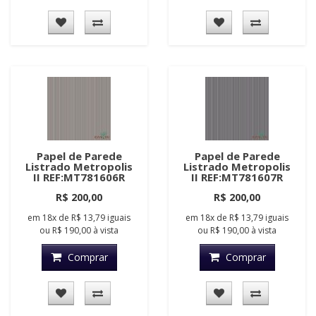
Papel de Parede
Papel de Parede
Listrado Metropolis
Listrado Metropolis
II REF:MT781606R
II REF:MT781607R
R$ 200,00
R$ 200,00
em
18x
de
R$ 13,79
iguais
em
18x
de
R$ 13,79
iguais
ou
R$ 190,00
à vista
ou
R$ 190,00
à vista
Comprar
Comprar