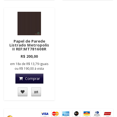
Papel de Parede
Listrado Metropolis
II REF:MT781608R
R$ 200,00
em
18x
de
R$ 13,79
iguais
ou
R$ 190,00
à vista
Comprar