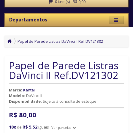
0 item(s) - R$ 0,00
Departamentos
Papel de Parede Listras DaVinci II Ref.DV121302
Papel de Parede Listras
DaVinci II Ref.DV121302
Marca:
Kantai
Modelo:
DaVinci II
Disponibilidade:
Sujeito à consulta de estoque
R$ 80,00
18x
R$ 5,52
de
iguais
Ver parcelas