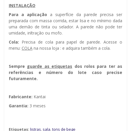
INSTALAÇÃO
Para a aplicação
a superfície da parede precisa ser
preparada com massa corrida, estar lisa e no mínimo dada
uma demão de tinta ou selador. A parede não pode ter
umidade, infiltração ou mofo.
Cola:
Precisa de cola para papel de parede. Acesse o
menu:
COLA
na nossa loja : e adquira também a cola.
Sempre g
uarde as etiquetas
dos rolos para ter as
referências e número do lote caso precise
futuramente.
Fabricante:
Kantai
Garantia:
3 meses
Etiquetas:
listras
,
sala
,
tons de bege