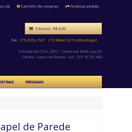
os (0)
Carrinho de compras
Finalizar pedido
0 item(s) - R$ 0,00
Tel.
(71) 3026-1567
(71) 98642-9215 (WhatsApp)
Estrada do Côco, 2821 - Comercial. Mall, Loja 03
Centro
- Lauro de Freitas - BA - CEP 42702-400
ORTINAS
PERSIANAS
apel de Parede