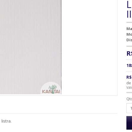
L
I
Ma
Mo
Di
R
18
R$
de 
Vál
Qt
listra.