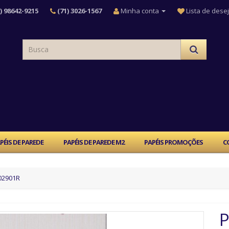
) 98642-9215
(71) 3026-1567
Minha conta
Lista de desej
PÉIS DE PAREDE
PAPÉIS DE PAREDE M2
PAPÉIS PROMOÇÕES
C
202901R
P