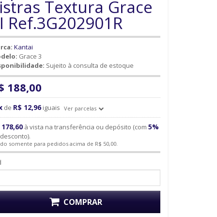
istras Textura Grace
II Ref.3G202901R
rca:
Kantai
delo:
Grace 3
sponibilidade:
Sujeito à consulta de estoque
$ 188,00
x
R$ 12,96
de
iguais
Ver parcelas
 178,60
5%
à vista na transferência ou depósito (com
desconto).
ido somente para pedidos acima de R$ 50,00.
d
COMPRAR