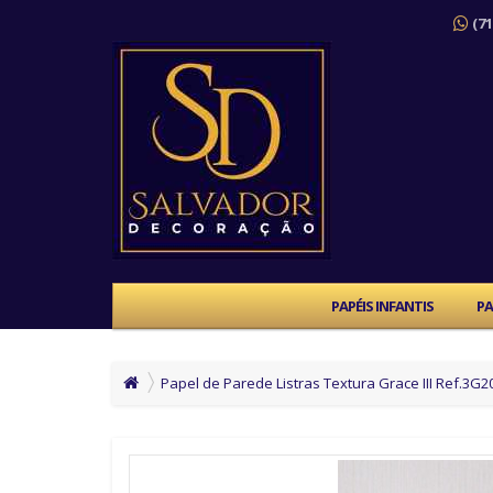
(71
PAPÉIS INFANTIS
PA
Papel de Parede Listras Textura Grace III Ref.3G