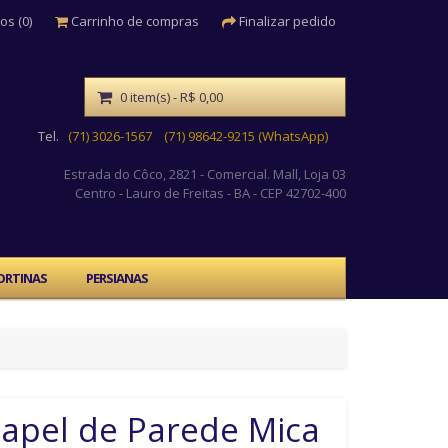
os (0)
Carrinho de compras
Finalizar pedido
0 item(s) - R$ 0,00
Tel.
(71) 3026-1567
(71) 98642-9215 (WhatsApp)
Estrada do Côco, 2821 - Comercial. Mall, Loja 03
Centro
- Lauro de Freitas - BA - CEP 42702-400
ORTINAS
PERSIANAS
apel de Parede Mica