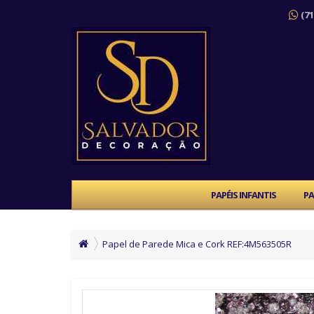
(71
PAPÉIS INFANTIS
PA
Papel de Parede Mica e Cork REF:4M563505R