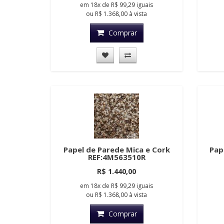
em
18x
de
R$ 99,29
iguais
ou
R$ 1.368,00
à vista
Comprar
Papel de Parede Mica e Cork
Pap
REF:4M563510R
R$ 1.440,00
em
18x
de
R$ 99,29
iguais
ou
R$ 1.368,00
à vista
Comprar