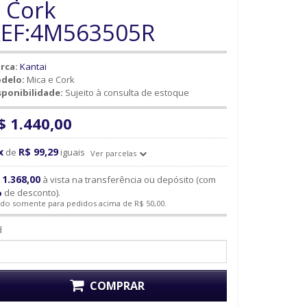
 Cork
EF:4M563505R
rca:
Kantai
delo:
Mica e Cork
sponibilidade:
Sujeito à consulta de estoque
$ 1.440,00
x
R$ 99,29
de
iguais
Ver parcelas
 1.368,00
à vista na transferência ou depósito (com
%
de desconto).
ido somente para pedidos acima de R$ 50,00.
d
COMPRAR