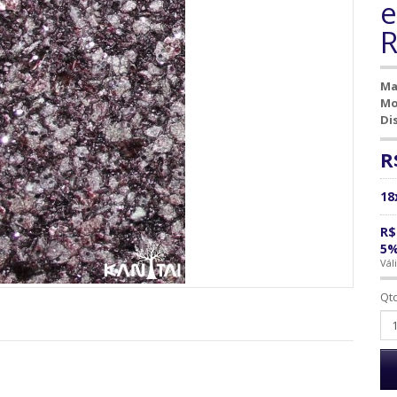
e
R
Ma
Mo
Di
R
18
R$
5
Vál
Qt