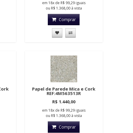
em
18x
de
R$ 99,29
iguais
ou
R$ 1.368,00
à vista
Comprar
Cork
Papel de Parede Mica e Cork
REF:4M563513R
R$ 1.440,00
em
18x
de
R$ 99,29
iguais
ou
R$ 1.368,00
à vista
Comprar