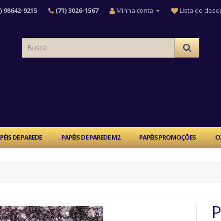
) 98642-9215
(71) 3026-1567
Minha conta
Lista de desej
PÉIS DE PAREDE
PAPÉIS DE PAREDE M2
PAPÉIS PROMOÇÕES
C
P