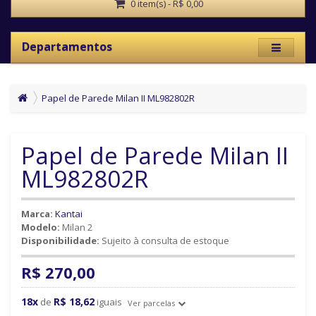
0 item(s) - R$ 0,00
Departamentos
Papel de Parede Milan II ML982802R
Papel de Parede Milan II
ML982802R
Marca:
Kantai
Modelo:
Milan 2
Disponibilidade:
Sujeito à consulta de estoque
R$ 270,00
18x
R$ 18,62
de
iguais
Ver parcelas