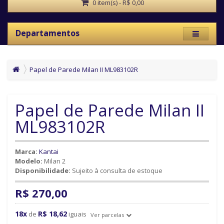
0 item(s) - R$ 0,00
Departamentos
Papel de Parede Milan II ML983102R
Papel de Parede Milan II
ML983102R
Marca:
Kantai
Modelo:
Milan 2
Disponibilidade:
Sujeito à consulta de estoque
R$ 270,00
18x
R$ 18,62
de
iguais
Ver parcelas