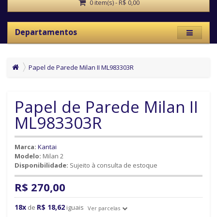
0 item(s) - R$ 0,00
Departamentos
Papel de Parede Milan II ML983303R
Papel de Parede Milan II
ML983303R
Marca:
Kantai
Modelo:
Milan 2
Disponibilidade:
Sujeito à consulta de estoque
R$ 270,00
18x
R$ 18,62
de
iguais
Ver parcelas