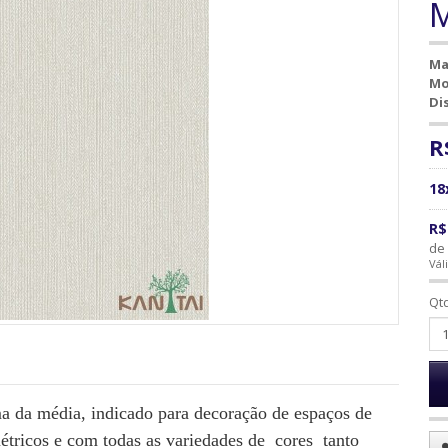
M
Ma
Mo
Di
R
18
R$
de 
Vál
Qt
 da média, indicado para decoração de espaços de
tricos e com todas as variedades de cores tanto