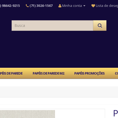
) 98642-9215
(71) 3026-1567
Minha conta
Lista de desej
PÉIS DE PAREDE
PAPÉIS DE PAREDE M2
PAPÉIS PROMOÇÕES
C
P