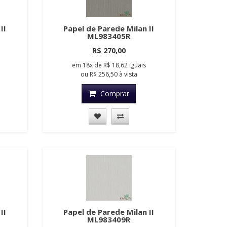
II
Papel de Parede Milan II
ML983405R
R$ 270,00
em
18x
de
R$ 18,62
iguais
ou
R$ 256,50
à vista
Comprar
II
Papel de Parede Milan II
ML983409R