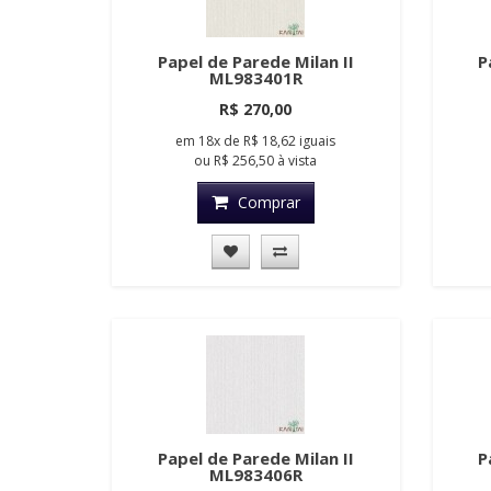
Papel de Parede Milan II
P
ML983401R
R$ 270,00
em
18x
de
R$ 18,62
iguais
ou
R$ 256,50
à vista
Comprar
Papel de Parede Milan II
P
ML983406R