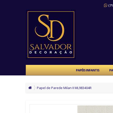
(71
PAPÉIS INFANTIS
PA
Papel de Parede Milan II ML983404R