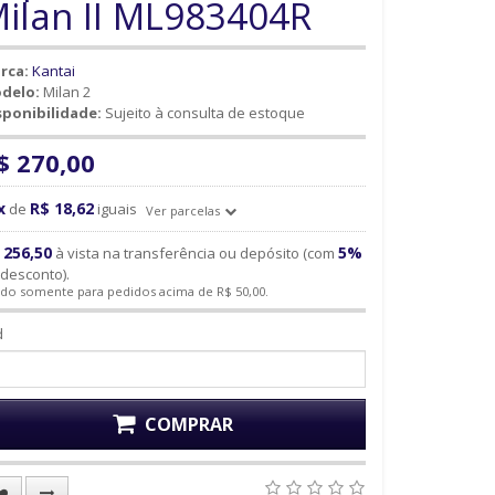
ilan II ML983404R
rca:
Kantai
delo:
Milan 2
sponibilidade:
Sujeito à consulta de estoque
$ 270,00
x
R$ 18,62
de
iguais
Ver parcelas
 256,50
5%
à vista na transferência ou depósito (com
desconto).
ido somente para pedidos acima de R$ 50,00.
d
COMPRAR