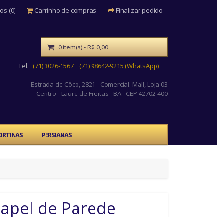
os (0)
Carrinho de compras
Finalizar pedido
0 item(s) - R$ 0,00
Tel.
(71) 3026-1567
(71) 98642-9215 (WhatsApp)
Estrada do Côco, 2821 - Comercial. Mall, Loja 03
Centro
- Lauro de Freitas - BA - CEP 42702-400
ORTINAS
PERSIANAS
apel de Parede